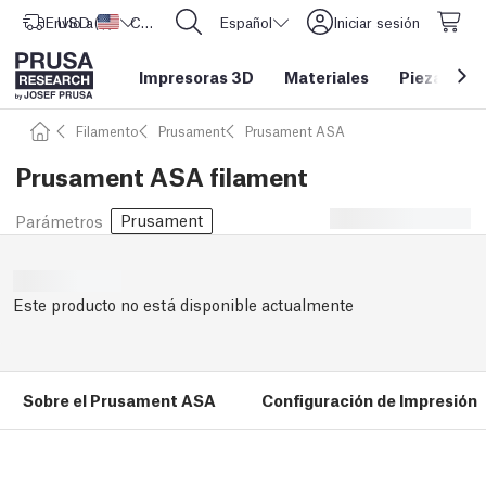
Envío a
USD ($)
Estados Unidos
CORE One L: ¡Ya disponible!
Español
Iniciar sesión
Impresoras 3D
Materiales
Piezas y a
Filamento
Prusament
Prusament ASA
Prusament ASA filament
Prusament
Parámetros
Este producto no está disponible actualmente
Sobre el Prusament ASA
Configuración de Impresión