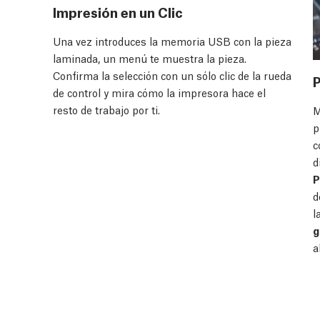
Impresión en un Clic
Una vez introduces la memoria USB con la pieza
laminada, un menú te muestra la pieza.
Confirma la selección con un sólo clic de la rueda
P
de control y mira cómo la impresora hace el
resto de trabajo por ti.
M
p
c
d
P
d
l
g
a