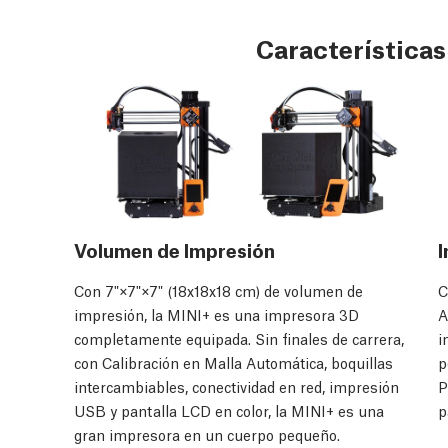
Características
Volumen de Impresión
I
Con 7"×7"×7" (18x18x18 cm) de volumen de
C
impresión, la MINI+ es una impresora 3D
A
completamente equipada. Sin finales de carrera,
i
con Calibración en Malla Automática, boquillas
p
intercambiables, conectividad en red, impresión
P
USB y pantalla LCD en color, la MINI+ es una
p
gran impresora en un cuerpo pequeño.