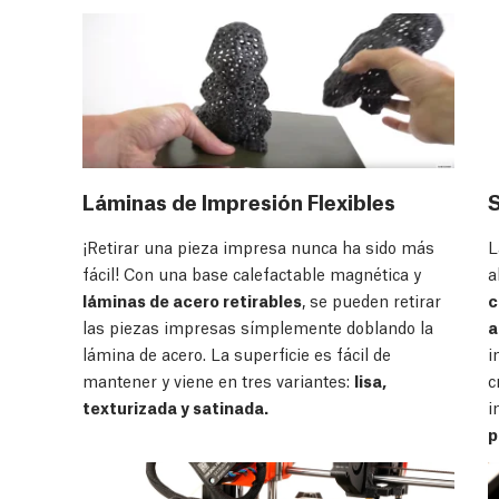
Láminas de Impresión Flexibles
L
¡Retirar una pieza impresa nunca ha sido más
a
fácil! Con una base calefactable magnética y
c
láminas de acero retirables
, se pueden retirar
a
las piezas impresas símplemente doblando la
i
lámina de acero. La superficie es fácil de
c
mantener y viene en tres variantes:
lisa,
i
texturizada y satinada.
p