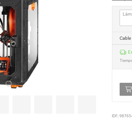
Lámi
Cable
E
Tiempo 
IDF: 98765