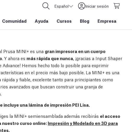
Español
Iniciar sesión
Comunidad
Ayuda
Cursos
Blog
Empresa
al Prusa MINI+ es una
gran impresora en un cuerpo
o
. Y ahora es
más rápida que nunca
, ¡gracias a Input Shaper
e Advance! Hemos hecho todo lo posible para exprimir
racterísticas en el precio más bajo posible. La MINI+ es una
 rápida y fiable, excelente tanto para principiantes como
rios avanzados que buscan construir una granja de
.
e incluye una lámina de impresión PEI Lisa.
iges la MINI+ semiensamblada además recibirás
el acceso
a nuestro curso online:
Impresión y Modelado en 3D para
ntes
.