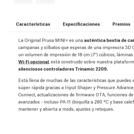
Características
Especificaciones
Premios
La Original Prusa MINI+ es una
auténtica bestia de car
campanas y silbatos que esperas de una impresora 3D Or
un volumen de impresión de 18 cm (7") cúbicos, láminas
Wi-Fi opcional
, está construido sobre nuestra platafo
silenciosos controladores Trinamic 2209.
Está llena de muchas de las características que puede
súper rápida gracias a Input Shaper y Pressure Advance
Connect, actualizaciones de firmware OTA, funciones de
avanzados - incluso PA-11 (boquilla a 280 °C y base calefa
mantener y abierta a mods, ajustes y retoques.