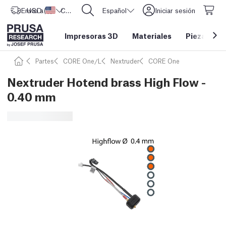
Envío a
USD ($)
Estados Unidos
CORE One L: ¡Ya disponible!
Español
Iniciar sesión
Impresoras 3D
Materiales
Piezas y a
Partes
CORE One/L
Nextruder
CORE One
Nextruder Hotend brass High Flow -
0.40 mm