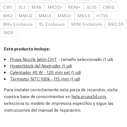
CW1
SL1
MINI
MK3S+
MINI+
SL1S
CW1S
MK2
MMU2
MMU1
MMU3
MK3.5
HT90
MKx Enclosure
XL Enclosure
MINI Enclosure
MK3.5S
INDX
Este producto incluye:
Prusa Nozzle latón CHT
- tamaño seleccionado (1 ud)
Heaterblock del Nextruder (1 ud)
Calentador 40 W - 120 mm set (1 ud)
Termistor NTC 100k - 115 mm (1 ud)
Para instalar correctamente esta pieza de recambio, visita
nuestra base de conocimientos en
help.prusa3d.com
,
selecciona tu modelo de impresora específico y sigue las
instrucciones del manual de reparación.