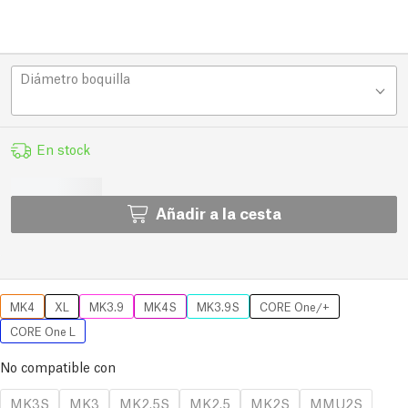
Diámetro boquilla
En stock
Añadir a la cesta
MK4
XL
MK3.9
MK4S
MK3.9S
CORE One/+
CORE One L
No compatible con
MK3S
MK3
MK2.5S
MK2.5
MK2S
MMU2S