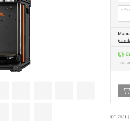
+ En
Manua
(
camb
E
Tiempo 
|
IDF: 7831