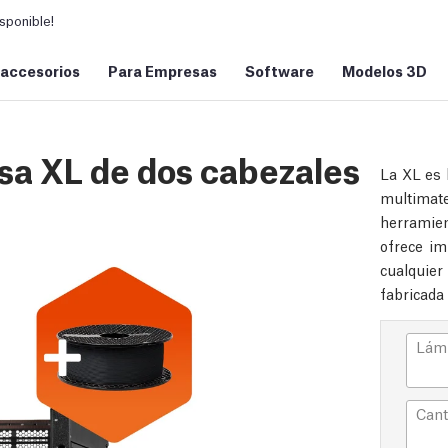
sponible!
 accesorios
Para Empresas
Software
Modelos 3D
sa XL de dos cabezales
La XL es 
multimat
herramien
ofrece im
cualquier
fabricada 
Lámi
Cant