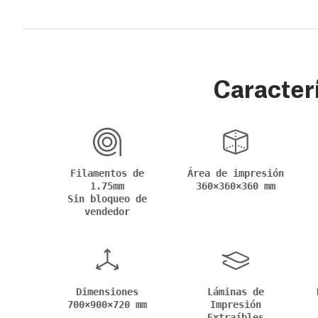
Caracterí
Filamentos de
Área de impresión
1.75mm
360×360×360 mm
Sin bloqueo de
vendedor
Dimensiones
Láminas de
700×900×720 mm
Impresión
Extraíbles