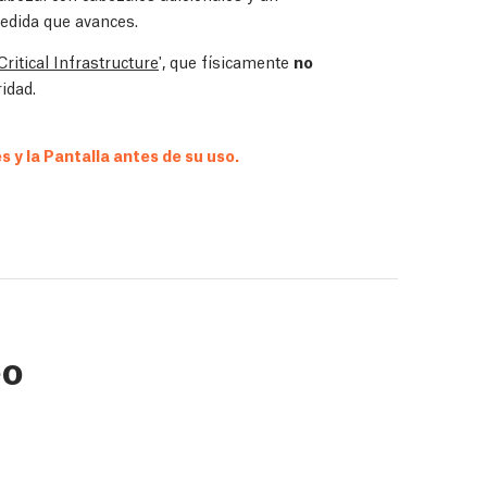
medida que avances.
Critical Infrastructure
', que físicamente
no
idad.
 y la Pantalla antes de su uso.
eo