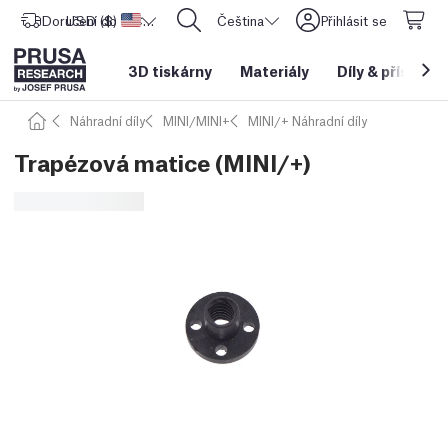
Doručení do
USD ($)
Spojené státy americké
CORE One L: Nyní skladem!
Čeština
Přihlásit se
3D tiskárny
Materiály
Díly
&
příslušen
Náhradní díly
MINI/MINI+
MINI/+ Náhradní díly
Trapézová matice (MINI/+)