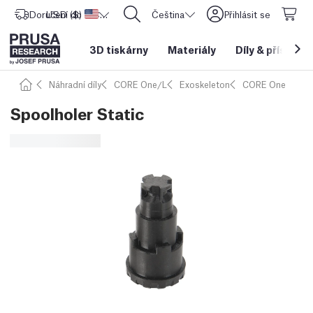
Doručení do
USD ($)
Spojené státy americké
CORE One L: Nyní skladem!
Čeština
Přihlásit se
3D tiskárny
Materiály
Díly
&
příslušen
Náhradní díly
CORE One/L
Exoskeleton
CORE One
Spoolholer Static