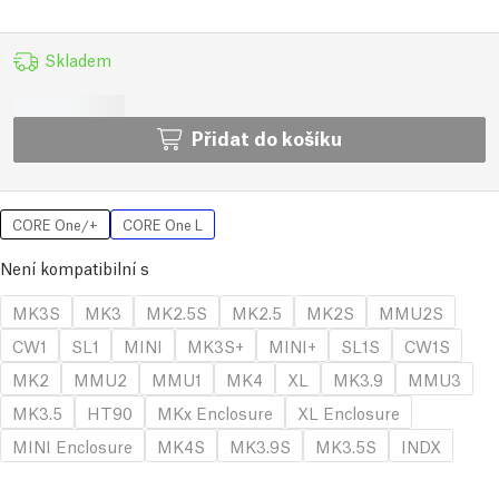
Skladem
Přidat do košíku
CORE One/+
CORE One L
Není kompatibilní s
MK3S
MK3
MK2.5S
MK2.5
MK2S
MMU2S
CW1
SL1
MINI
MK3S+
MINI+
SL1S
CW1S
MK2
MMU2
MMU1
MK4
XL
MK3.9
MMU3
MK3.5
HT90
MKx Enclosure
XL Enclosure
MINI Enclosure
MK4S
MK3.9S
MK3.5S
INDX