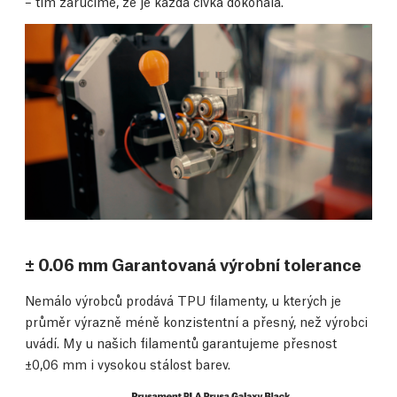
– tím zaručíme, že je každá cívka dokonalá.
± 0.06 mm Garantovaná výrobní tolerance
Nemálo výrobců prodává TPU filamenty, u kterých je
průměr výrazně méně konzistentní a přesný, než výrobci
uvádí. My u našich filamentů garantujeme přesnost
±0,06 mm i vysokou stálost barev.