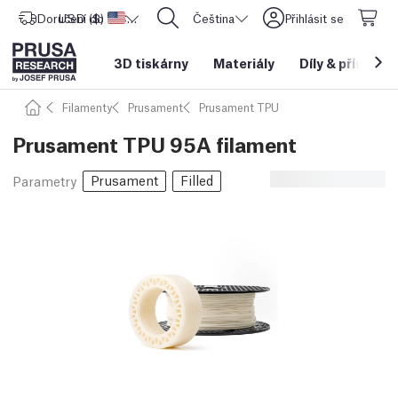
Doručení do
USD ($)
Spojené státy americké
CORE One L: Nyní skladem!
Čeština
Přihlásit se
3D tiskárny
Materiály
Díly
&
příslušen
Filamenty
Prusament
Prusament TPU
Prusament TPU 95A filament
Prusament
Filled
Parametry