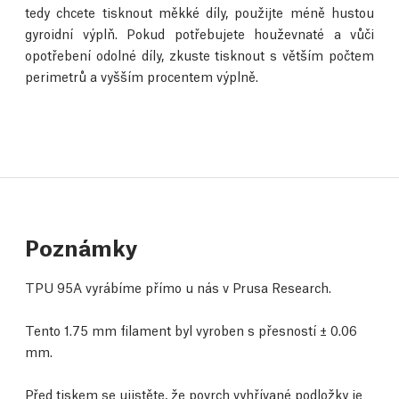
tedy chcete tisknout měkké díly, použijte méně hustou
gyroidní výplň. Pokud potřebujete houževnaté a vůči
opotřebení odolné díly, zkuste tisknout s větším počtem
perimetrů a vyšším procentem výplně.
Poznámky
TPU 95A vyrábíme přímo u nás v Prusa Research.
Tento 1.75 mm filament byl vyroben s přesností ± 0.06
mm.
Před tiskem se ujistěte, že povrch vyhřívané podložky je