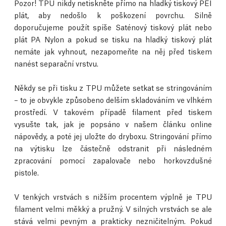
Pozor! TPU nikdy netiskněte přímo na hladký tiskový PEI
plát, aby nedošlo k poškození povrchu. Silně
doporučujeme použít spíše Saténový tiskový plát nebo
plát PA Nylon a pokud se tisku na hladký tiskový plát
nemáte jak vyhnout, nezapomeňte na něj před tiskem
nanést separační vrstvu.
Někdy se při tisku z TPU můžete setkat se stringováním
– to je obvykle způsobeno delším skladováním ve vlhkém
prostředí. V takovém případě filament před tiskem
vysušte tak, jak je popsáno v našem článku online
nápovědy, a poté jej uložte do dryboxu. Stringování přímo
na výtisku lze částečně odstranit při následném
zpracování pomocí zapalovače nebo horkovzdušné
pistole.
V tenkých vrstvách s nižším procentem výplně je TPU
filament velmi měkký a pružný. V silných vrstvách se ale
stává velmi pevným a prakticky nezničitelným. Pokud