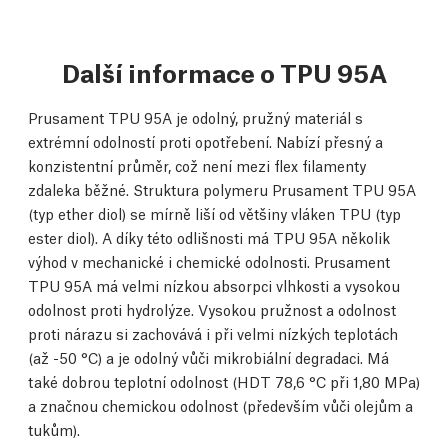
Další informace o TPU 95A
Prusament TPU 95A je odolný, pružný materiál s
extrémní odolností proti opotřebení. Nabízí přesný a
konzistentní průměr, což není mezi flex filamenty
zdaleka běžné. Struktura polymeru Prusament TPU 95A
(typ ether diol) se mírně liší od většiny vláken TPU (typ
ester diol). A díky této odlišnosti má TPU 95A několik
výhod v mechanické i chemické odolnosti. Prusament
TPU 95A má velmi nízkou absorpci vlhkosti a vysokou
odolnost proti hydrolýze. Vysokou pružnost a odolnost
proti nárazu si zachovává i při velmi nízkých teplotách
(až -50 °C) a je odolný vůči mikrobiální degradaci. Má
také dobrou teplotní odolnost (HDT 78,6 °C při 1,80 MPa)
a značnou chemickou odolnost (především vůči olejům a
tukům).