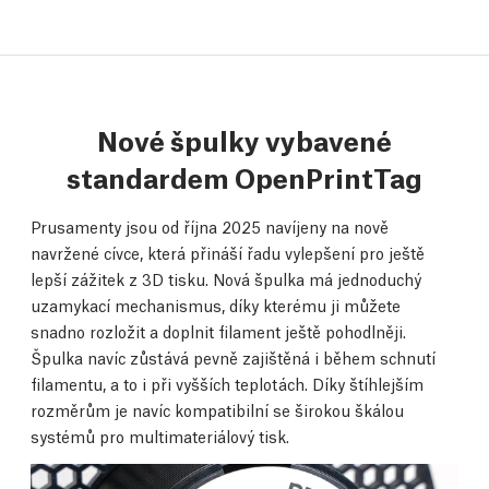
Nové špulky vybavené
standardem OpenPrintTag
Prusamenty jsou od října 2025 navíjeny na nově
navržené cívce, která přináší řadu vylepšení pro ještě
lepší zážitek z 3D tisku. Nová špulka má jednoduchý
uzamykací mechanismus, díky kterému ji můžete
snadno rozložit a doplnit filament ještě pohodlněji.
Špulka navíc zůstává pevně zajištěná i během schnutí
filamentu, a to i při vyšších teplotách. Díky štíhlejším
rozměrům je navíc kompatibilní se širokou škálou
systémů pro multimateriálový tisk.