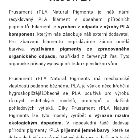
Prusament rPLA Natural Pigments je náš námi
recyklovaný PLA filament s obsahem přírodních
pigmentů. Filament je
vyroben z odpadu z výroby PLA
komponent
, kterým nás zásobuje náš externí dodavatel.
Pro zbarvení filamentu nepřidáváme žádná umělá
barviva,
využíváme pigmenty ze zpracovaného
organického odpadu,
například z červených řas. Tyto
organické přísady vydávají při tisku specifickou vůni.
Prusament rPLA Natural Pigments má mechanické
vlastnosti podobné běžnému PLA, je však o něco křehčí a
hygroskopičtější.Obecně se PLA používá pro výrobu
různých estetických modelů, prototypů a dalších
pohledových výtisků. Díky Prusament rPLA Natural
Pigments lze tyto modely vyrábět
s výrazně nižším
ekologickým dopadem.
V neposlední řadě dodávají
přírodní pigmenty rPLA
příjemné jemné barvy
, které se
dokonale hodí pro různé bytové dekorace a další estetické