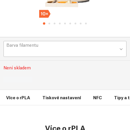
Barva filamentu
Není skladem
Více o rPLA
Tiskové nastavení
NFC
Tipy a 
Více o rPLA