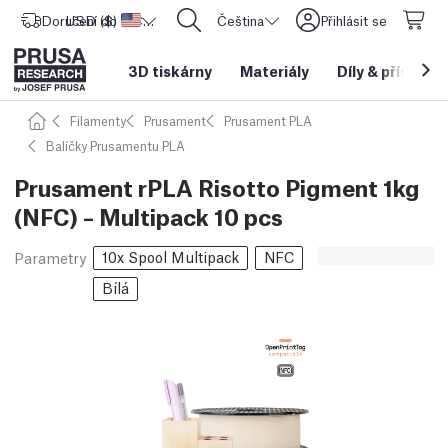
Doručení do
USD ($)
Spojené státy americké
CORE One L: Nyní skladem!
Čeština
Přihlásit se
3D tiskárny
Materiály
Díly
&
příslušen
Filamenty
Prusament
Prusament PLA
Balíčky Prusamentu PLA
Prusament rPLA Risotto Pigment 1kg
(NFC) – Multipack 10 pcs
10x Spool Multipack
NFC
Parametry
Bílá