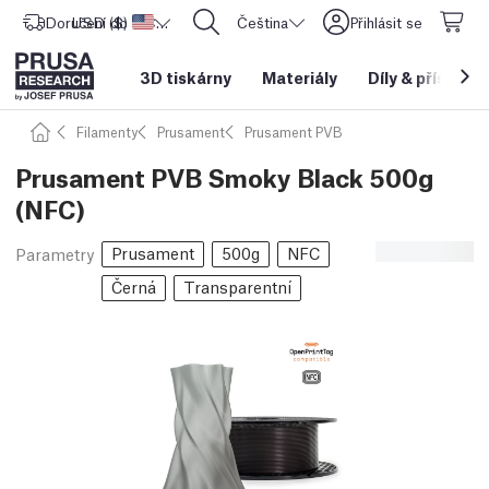
Doručení do
USD ($)
Spojené státy americké
CORE One L: Nyní skladem!
Čeština
Přihlásit se
3D tiskárny
Materiály
Díly
&
příslušen
Filamenty
Prusament
Prusament PVB
Prusament PVB Smoky Black 500g
(NFC)
Prusament
500g
NFC
Parametry
Černá
Transparentní