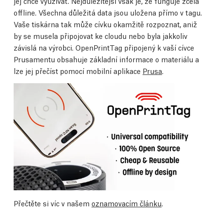
jej chce využívat. Nejdůležitější však je, že funguje zcela
offline. Všechna důležitá data jsou uložena přímo v tagu.
Vaše tiskárna tak může cívku okamžitě rozpoznat, aniž
by se musela připojovat ke cloudu nebo byla jakkoliv
závislá na výrobci. OpenPrintTag připojený k vaší cívce
Prusamentu obsahuje základní informace o materiálu a
lze jej přečíst pomocí mobilní aplikace
Prusa
.
Přečtěte si víc v našem
oznamovacím článku
.