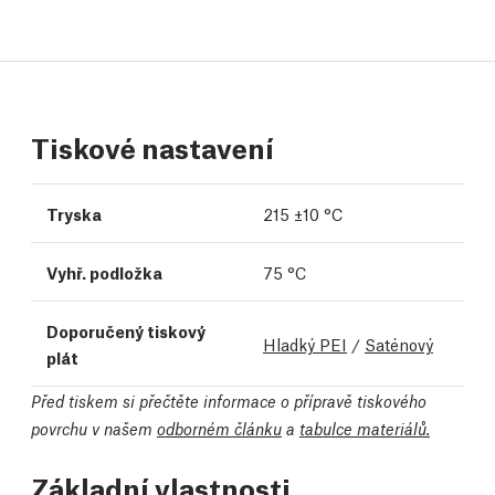
Tiskové nastavení
Tryska
215 ±10 °C
Vyhř. podložka
75 °C
Doporučený tiskový
Hladký PEI
/
Saténový
plát
Před tiskem si přečtěte informace o přípravě tiskového
povrchu v našem
odborném článku
a
tabulce materiálů.
Základní vlastnosti