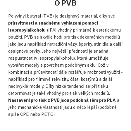
O PVB
Polyvinyl butyral (PVB) je designový materiál, díky své
průsvitnosti a snadnému vyhlazení pomocí
isopropylalkoholu
(IPA) vhodný primárně k estetickému
použití. PVB se skvěle hodí pro tisk dekoračních modelů
jako jsou například netradiční vázy, šperky, stínidla a další
designové prvky. Jeho největší předností je snadná
rozpustnost (v isopropylalkoholu), která umožňuje
vytvářet modely s povrchem podobným sklu. Což v
kombinaci s průsvitností dále rozšiřuje možnosti využití -
například pro filmové rekvizity, části kostýmů a další
neobvyklé modely. Díky nízké tendenci se při tisku
deformovat je také vhodný pro tisk velkých modelů.
Nastavení pro tisk z PVB jsou podobná těm pro PLA
a
jeho mechanické vlastnosti jsou o něco lepší (podobné
spíše CPE nebo PETG).