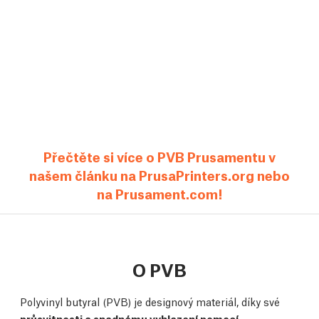
Přečtěte si více o PVB Prusamentu v
našem článku na PrusaPrinters.org nebo
na Prusament.com!
O PVB
Polyvinyl butyral (PVB) je designový materiál, díky své
průsvitnosti a snadnému vyhlazení pomocí