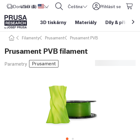
Doručení do
USD ($)
Spojené státy americké
CORE One L: Nyní skladem!
Čeština
Přihlásit se
3D tiskárny
Materiály
Díly
&
příslušen
Filamenty
Prusament
Prusament PVB
Prusament PVB filament
Prusament
Parametry