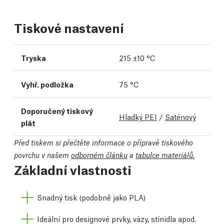
Tiskové nastavení
Tryska
215 ±10 °C
Vyhř. podložka
75 °C
Doporučený tiskový
Hladký PEI
/
Saténový
plát
Před tiskem si přečtěte informace o přípravě tiskového
povrchu v našem
odborném článku
a
tabulce materiálů.
Základní vlastnosti
Snadný tisk (podobně jako PLA)
Ideální pro designové prvky, vázy, stínidla apod.