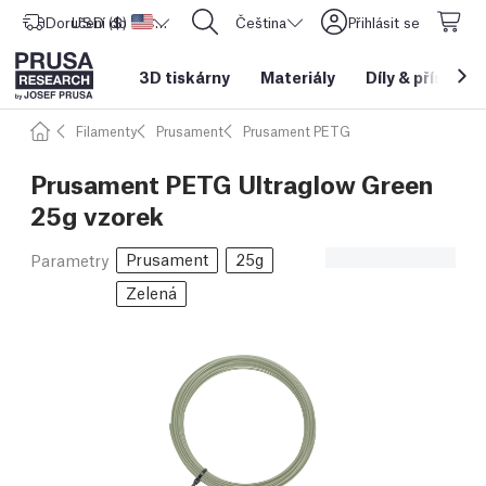
Doručení do
USD ($)
Spojené státy americké
CORE One L: Nyní skladem!
Čeština
Přihlásit se
3D tiskárny
Materiály
Díly
&
příslušen
Filamenty
Prusament
Prusament PETG
Prusament PETG Ultraglow Green
25g vzorek
Prusament
25g
Parametry
Zelená