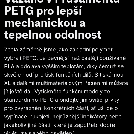
PETG pro lepší
mechanickou a
tepelnou odolnost
Zcela záměrně jsme jako základní polymer 
vybrali PETG. Je pevnější než častěji používané 
PLA a odolává vyšším teplotám, díky čemuž se 
skvěle hodí pro tisk funkčních dílů. S tiskárnou 
XL a dalšími multimateriálovými řešeními můžete 
jít ještě dál. Vytiskněte funkční modely ze 
standardního PETG a přidejte jim svíticí prvky 
pro zvýraznění konkrétních částí, ať už jde o 
vypínače, rukojeti, nejrůznější indikátory nebo 
jakékoliv jiné části, které je zapotřebí dobře 
vidět i za slabého osvětlení.