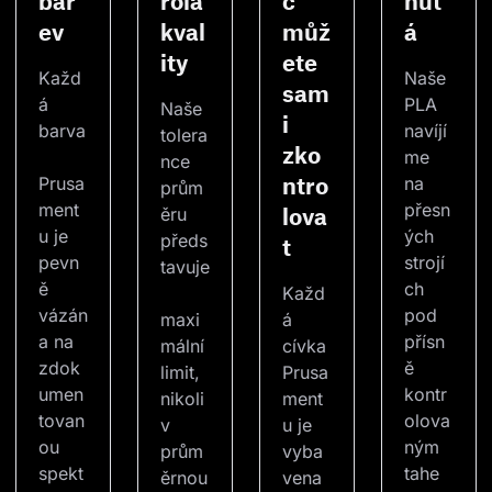
bar
rola
c
nut
ev
kval
můž
á
ity
ete
Každ
Naše 
sam
á 
PLA 
Naše 
i
barva
navíjí
tolera
zko
me 
nce 
ntro
Prusa
na 
prům
ment
přesn
lova
ěru 
u je 
ých 
předs
t
pevn
strojí
tavuje
ě 
ch 
Každ
vázán
pod 
maxi
á 
a na 
přísn
mální 
cívka 
zdok
ě 
limit, 
Prusa
umen
kontr
nikoli
ment
tovan
olova
v 
u je 
ou 
ným 
prům
vyba
spekt
tahe
ěrnou
vena 