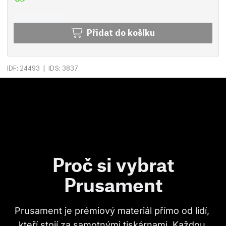
Přidat do košíku
|
IDF: 24493
IDS: 3837
Proč si vybrat
Prusament
Prusament je prémiový materiál přímo od lidí, 
kteří stojí za samotnými tiskárnami. Každou 