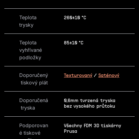
Teplota 
260±10 °C
trysky
Teplota 
85±10 °C
vyhřívané 
podložky
Doporučený
Texturovaný
/
Saténový
 tiskový plát
Doporučená
0,6mm tvrzená tryska
bez vysokého průtoku
 tryska
Podporovan
Všechny FDM 3D tiskárny
Prusa
é tiskové 