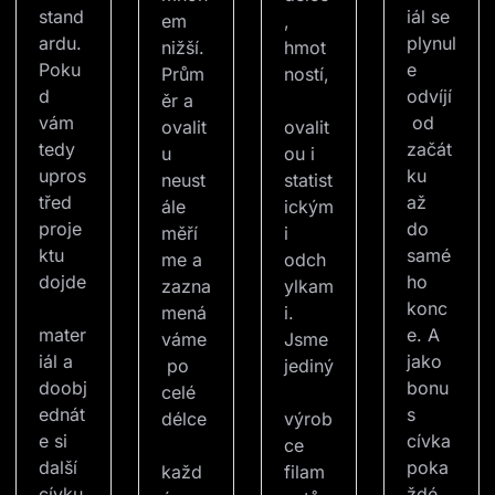
stand
iál se 
em 
, 
ardu. 
plynul
nižší. 
hmot
Poku
e 
Prům
ností,
d 
odvíjí
ěr a 
vám 
 od 
ovalit
ovalit
tedy 
začát
u 
ou i 
upros
ku 
neust
statist
třed 
až 
ále 
ickým
proje
do 
měří
i 
ktu 
samé
me a 
odch
dojde
ho 
zazna
ylkam
konc
mená
i. 
mater
e. A 
váme
Jsme 
iál a 
jako 
 po 
jediný
doobj
bonu
celé 
ednát
s 
délce
výrob
e si 
cívka 
ce 
další 
poka
každ
filam
cívku,
ždé 