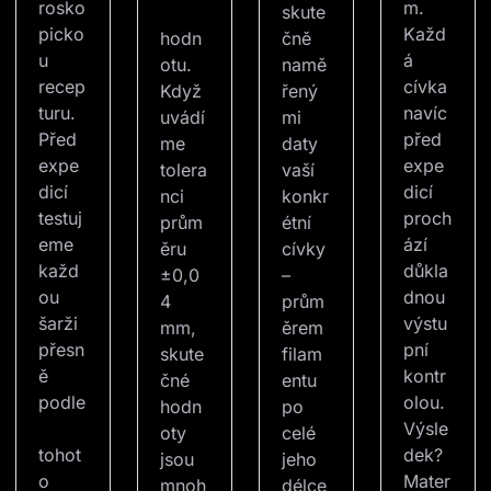
rosko
m. 
skute
picko
Každ
hodn
čně 
u 
á 
otu. 
namě
recep
cívka 
Když 
řený
turu. 
navíc 
uvádí
mi 
Před 
před 
me 
daty 
expe
expe
tolera
vaší 
dicí 
dicí 
nci 
konkr
testuj
proch
prům
étní 
eme 
ází 
ěru 
cívky 
každ
důkla
±0,0
– 
ou 
dnou 
4 
prům
šarži 
výstu
mm, 
ěrem 
přesn
pní 
skute
filam
ě 
kontr
čné 
entu 
podle
olou. 
hodn
po 
Výsle
oty 
celé 
tohot
dek? 
jsou 
jeho 
o 
Mater
mnoh
délce