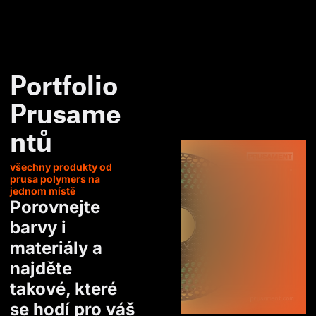
Portfolio
Prusame
ntů
všechny produkty od
prusa polymers na
jednom místě
Porovnejte
barvy i
materiály a
najděte
takové, které
se hodí pro váš