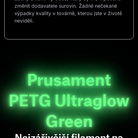
změnit dodavatele surovin. Žádné nečekané 
výpadky kvality v továrně, kterou jste v životě 
neviděli.
Prusament
PETG Ultraglow
Green
Nejzářivější filament na