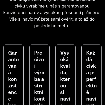
cívku vyrábíme u nás s garantovanou 
konzistencí barev a vysokou přesností průměru. 
Vše si navíc můžete sami ověřit, a to až do 
posledního metru.
Gar
Pre
Vys
Kaž
anto
cizn
oká
dá
van
í
kval
cívk
á
výro
ita,
a je
kon
ba a
kter
perf
zist
stri
ou
ektn
enc
ktní
si
ě
e
kont
naví
navi