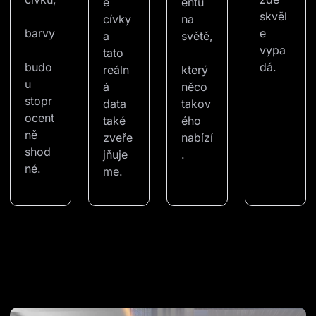
é 
entů 
skvěl
cívky 
na 
barvy
e 
a 
světě,
vypa
tato 
budo
dá.
reáln
který 
u 
á 
něco 
stopr
data 
takov
ocent
také 
ého 
ně 
zveře
nabízí
shod
jňuje
.
né.
me.