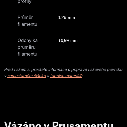
profily
Průměr 
1,75 mm
filamentu
Odchylka 
±0,04 mm
průměru 
filamentu
Před tiskem si přečtěte informace o přípravě tiskového povrchu
v
samostatném článku
a
tabulce materiálů
.
Vázáno v Prusamentu