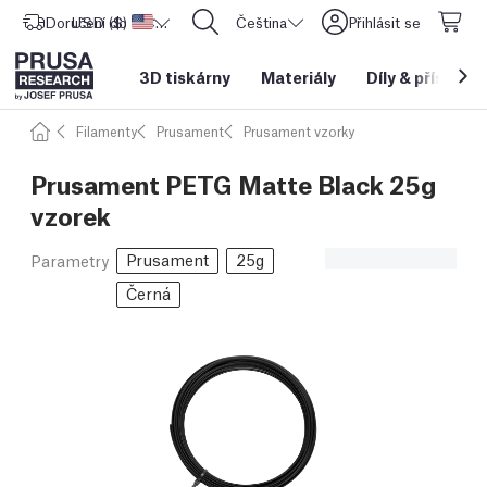
Doručení do
USD ($)
Spojené státy americké
CORE One L: Nyní skladem!
Čeština
Přihlásit se
3D tiskárny
Materiály
Díly
&
příslušen
Filamenty
Prusament
Prusament vzorky
Prusament PETG Matte Black 25g
vzorek
Prusament
25g
Parametry
Černá