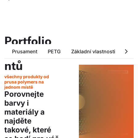
Portfolio
Prusame
Prusament
PETG
Základní vlastnosti
Tech
ntů
všechny produkty od
prusa polymers na
jednom místě
Porovnejte
barvy i
materiály a
najděte
takové, které