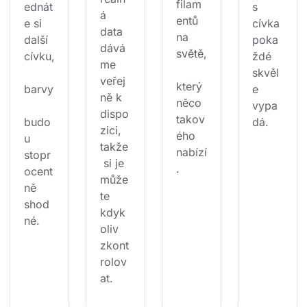
filam
ednát
s 
á 
entů 
e si 
cívka 
data 
na 
další 
poka
dává
světě,
cívku,
ždé 
me 
skvěl
veřej
který 
barvy
e 
ně k 
něco 
vypa
dispo
takov
budo
dá.
zici, 
ého 
u 
takže
nabízí
stopr
 si je 
.
ocent
může
ně 
te 
shod
kdyk
né.
oliv 
zkont
rolov
at.