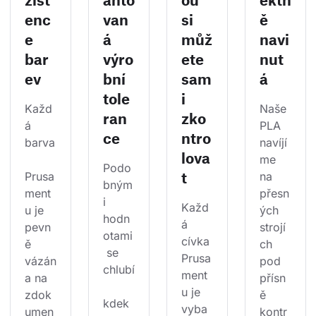
enc
van
si
ě
e
á
můž
navi
bar
výro
ete
nut
ev
bní
sam
á
tole
i
Každ
Naše 
ran
zko
á 
PLA 
ce
ntro
barva
navíjí
lova
me 
Podo
t
Prusa
na 
bným
ment
přesn
i 
Každ
u je 
ých 
hodn
á 
pevn
strojí
otami
cívka 
ě 
ch 
 se 
Prusa
vázán
pod 
chlubí
ment
a na 
přísn
u je 
zdok
ě 
kdek
vyba
umen
kontr