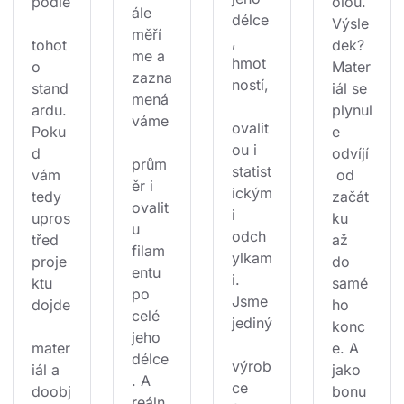
podle
olou. 
ále 
délce
Výsle
měří
, 
tohot
dek? 
me a 
hmot
o 
Mater
zazna
ností,
stand
iál se 
mená
ardu. 
plynul
váme
ovalit
Poku
e 
ou i 
d 
odvíjí
prům
statist
vám 
 od 
ěr i 
ickým
tedy 
začát
ovalit
i 
upros
ku 
u 
odch
třed 
až 
filam
ylkam
proje
do 
entu 
i. 
ktu 
samé
po 
Jsme 
dojde
ho 
celé 
jediný
konc
jeho 
mater
e. A 
délce
výrob
iál a 
jako 
. A 
ce 
doobj
bonu
reáln