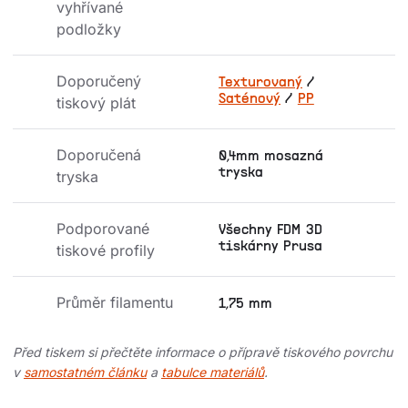
vyhřívané 
podložky
Doporučený 
Texturovaný
/
Saténový
/
PP
tiskový plát
Doporučená 
0,4mm mosazná
tryska
tryska
Podporované 
Všechny FDM 3D
tiskárny Prusa
tiskové profily
Průměr filamentu
1,75 mm
Před tiskem si přečtěte informace o přípravě tiskového povrchu
v
samostatném článku
a
tabulce materiálů
.