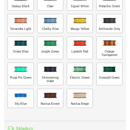
Galaxy Black
Clear
Signal White
Pistachio Green
Terracotta Light
Chalky Blue
Mango Yellow
Anthracite Grey
Ocean Blue
Jungle Green
Lipstick Red
Orange
Transparent
Prusa Pro Green
Shimmering
Electric Green
Emerald Green
Violet
Sky Blue
Noctua Brown
Noctua Beige
Skladem