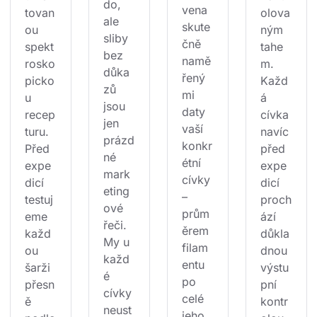
do, 
vena 
tovan
olova
ale 
skute
ou 
ným 
sliby 
čně 
spekt
tahe
bez 
namě
rosko
m. 
důka
řený
picko
Každ
zů 
mi 
u 
á 
jsou 
daty 
recep
cívka 
jen 
vaší 
turu. 
navíc 
prázd
konkr
Před 
před 
né 
étní 
expe
expe
mark
cívky 
dicí 
dicí 
eting
– 
testuj
proch
ové 
prům
eme 
ází 
řeči. 
ěrem 
každ
důkla
My u 
filam
ou 
dnou 
každ
entu 
šarži 
výstu
é 
po 
přesn
pní 
cívky 
celé 
ě 
kontr
neust
jeho 