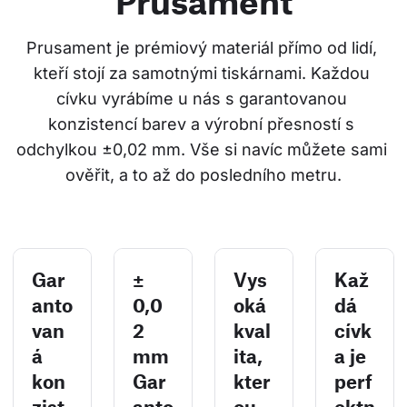
Prusament
Prusament je prémiový materiál přímo od lidí, 
kteří stojí za samotnými tiskárnami. Každou 
cívku vyrábíme u nás s garantovanou 
konzistencí barev a výrobní přesností s 
odchylkou ±0,02 mm. Vše si navíc můžete sami 
ověřit, a to až do posledního metru.
Gar
±
Vys
Kaž
anto
0,0
oká
dá
van
2
kval
cívk
á
mm
ita,
a je
kon
Gar
kter
perf
zist
anto
ou
ektn