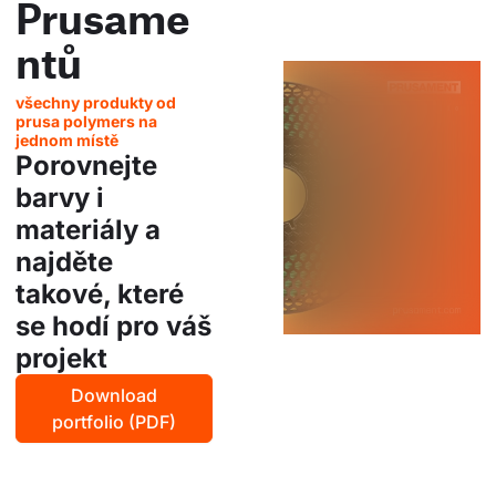
Prusame
ntů
všechny produkty od
prusa polymers na
jednom místě
Porovnejte
barvy i
materiály a
najděte
takové, které
se hodí pro váš
projekt
Download
portfolio (PDF)