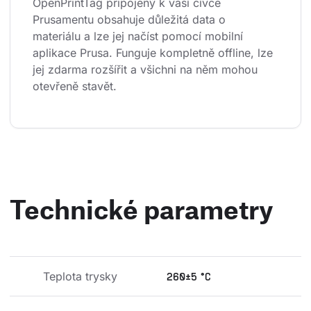
OpenPrintTag připojený k vaší cívce 
Prusamentu obsahuje důležitá data o 
materiálu a lze jej načíst pomocí mobilní 
aplikace Prusa. Funguje kompletně offline, lze 
jej zdarma rozšířit a všichni na něm mohou 
otevřeně stavět.
Technické parametry
Teplota trysky
260±5 °C