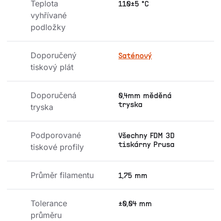
Teplota 
110±5 °C
vyhřívané 
podložky
Doporučený 
Saténový
tiskový plát
Doporučená 
0,4mm měděná
tryska
tryska
Podporované 
Všechny FDM 3D
tiskárny Prusa
tiskové profily
Průměr filamentu
1,75 mm
Tolerance 
±0,04 mm
průměru 