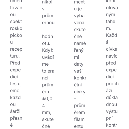
umen
kontr
nikoli
ment
tovan
olova
v 
u je 
ou 
ným 
prům
vyba
spekt
tahe
ěrnou
vena 
rosko
m. 
skute
picko
Každ
hodn
čně 
u 
á 
otu. 
namě
recep
cívka 
Když 
řený
turu. 
navíc 
uvádí
mi 
Před 
před 
me 
daty 
expe
expe
tolera
vaší 
dicí 
dicí 
nci 
konkr
testuj
proch
prům
étní 
eme 
ází 
ěru 
cívky 
každ
důkla
±0,0
– 
ou 
dnou 
4 
prům
šarži 
výstu
mm, 
ěrem 
přesn
pní 
skute
filam
ě 
kontr
čné 
entu 