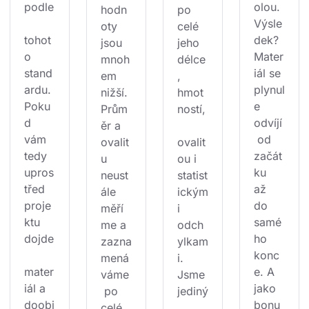
podle
olou. 
hodn
po 
Výsle
oty 
celé 
tohot
dek? 
jsou 
jeho 
o 
Mater
mnoh
délce
stand
iál se 
em 
, 
ardu. 
plynul
nižší. 
hmot
Poku
e 
Prům
ností,
d 
odvíjí
ěr a 
vám 
 od 
ovalit
ovalit
tedy 
začát
u 
ou i 
upros
ku 
neust
statist
třed 
až 
ále 
ickým
proje
do 
měří
i 
ktu 
samé
me a 
odch
dojde
ho 
zazna
ylkam
konc
mená
i. 
mater
e. A 
váme
Jsme 
iál a 
jako 
 po 
jediný
doobj
bonu
celé 