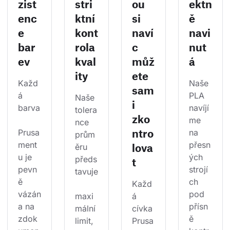
zist
stri
ou
ektn
enc
ktní
si
ě
e
kont
naví
navi
bar
rola
c
nut
ev
kval
můž
á
ity
ete
Každ
Naše 
sam
á 
PLA 
Naše 
i
barva
navíjí
tolera
zko
me 
nce 
ntro
Prusa
na 
prům
ment
přesn
lova
ěru 
u je 
ých 
předs
t
pevn
strojí
tavuje
ě 
ch 
Každ
vázán
pod 
maxi
á 
a na 
přísn
mální 
cívka 
zdok
ě 
limit, 
Prusa