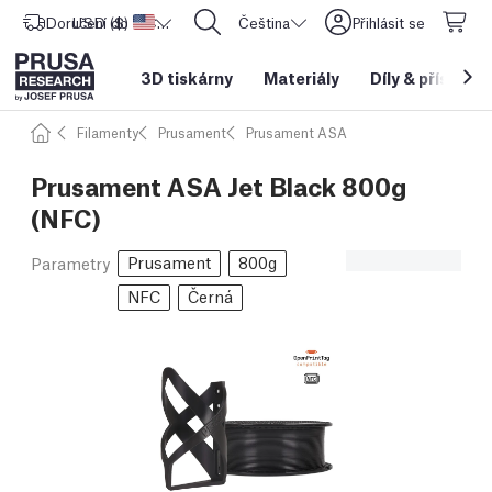
Doručení do
USD ($)
Spojené státy americké
CORE One L: Nyní skladem!
Čeština
Přihlásit se
3D tiskárny
Materiály
Díly
&
příslušen
Filamenty
Prusament
Prusament ASA
Prusament ASA Jet Black 800g
(NFC)
Prusament
800g
Parametry
NFC
Černá