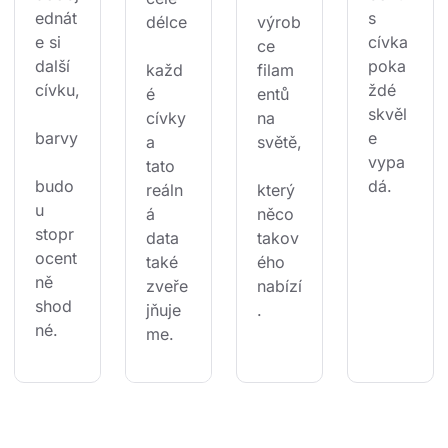
ednát
s 
délce
výrob
e si 
cívka 
ce 
další 
poka
každ
filam
cívku,
ždé 
é 
entů 
skvěl
cívky 
na 
barvy
e 
a 
světě,
vypa
tato 
budo
dá.
reáln
který 
u 
á 
něco 
stopr
data 
takov
ocent
také 
ého 
ně 
zveře
nabízí
shod
jňuje
.
né.
me.