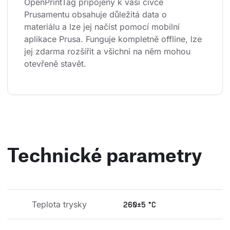
OpenPrintTag připojený k vaší cívce 
Prusamentu obsahuje důležitá data o 
materiálu a lze jej načíst pomocí mobilní 
aplikace Prusa. Funguje kompletně offline, lze 
jej zdarma rozšířit a všichni na něm mohou 
otevřeně stavět.
Technické parametry
Teplota trysky
260±5 °C