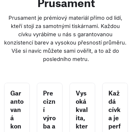
Prusament
Prusament je prémiový materiál přímo od lidí, 
kteří stojí za samotnými tiskárnami. Každou 
cívku vyrábíme u nás s garantovanou 
konzistencí barev a vysokou přesností průměru. 
Vše si navíc můžete sami ověřit, a to až do 
posledního metru.
Gar
Pre
Vys
Kaž
anto
cizn
oká
dá
van
í
kval
cívk
á
výro
ita,
a je
kon
ba a
kter
perf