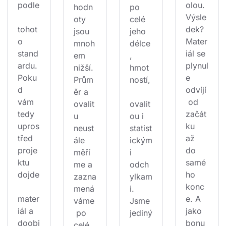
podle
olou. 
hodn
po 
Výsle
oty 
celé 
tohot
dek? 
jsou 
jeho 
o 
Mater
mnoh
délce
stand
iál se 
em 
, 
ardu. 
plynul
nižší. 
hmot
Poku
e 
Prům
ností,
d 
odvíjí
ěr a 
vám 
 od 
ovalit
ovalit
tedy 
začát
u 
ou i 
upros
ku 
neust
statist
třed 
až 
ále 
ickým
proje
do 
měří
i 
ktu 
samé
me a 
odch
dojde
ho 
zazna
ylkam
konc
mená
i. 
mater
e. A 
váme
Jsme 
iál a 
jako 
 po 
jediný
doobj
bonu
celé 