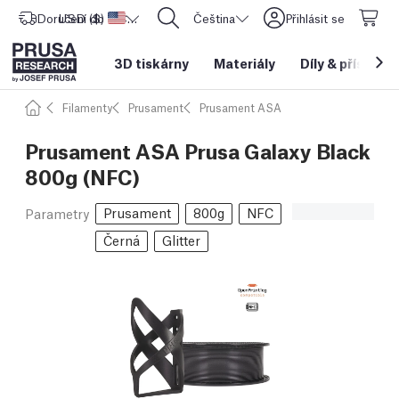
Doručení do
USD ($)
Spojené státy americké
CORE One L: Nyní skladem!
Čeština
Přihlásit se
3D tiskárny
Materiály
Díly
&
příslušen
Filamenty
Prusament
Prusament ASA
Prusament ASA Prusa Galaxy Black
800g (NFC)
Prusament
800g
NFC
Parametry
Černá
Glitter