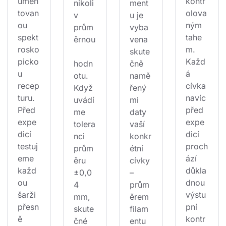
umen
kontr
nikoli
ment
tovan
olova
v 
u je 
ou 
ným 
prům
vyba
spekt
tahe
ěrnou
vena 
rosko
m. 
skute
picko
Každ
hodn
čně 
u 
á 
otu. 
namě
recep
cívka 
Když 
řený
turu. 
navíc 
uvádí
mi 
Před 
před 
me 
daty 
expe
expe
tolera
vaší 
dicí 
dicí 
nci 
konkr
testuj
proch
prům
étní 
eme 
ází 
ěru 
cívky 
každ
důkla
±0,0
– 
ou 
dnou 
4 
prům
šarži 
výstu
mm, 
ěrem 
přesn
pní 
skute
filam
ě 
kontr
čné 
entu 