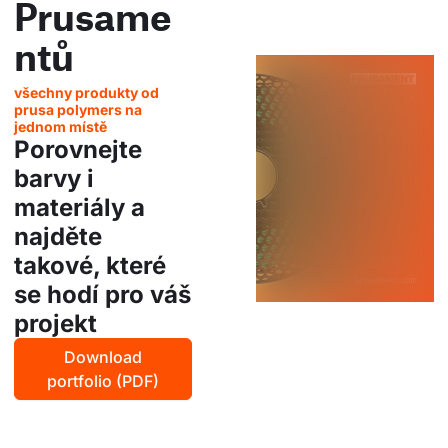
Prusame
ntů
všechny produkty od
prusa polymers na
jednom místě
Porovnejte
barvy i
materiály a
najděte
takové, které
se hodí pro váš
projekt
Download
portfolio (PDF)