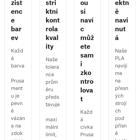
zist
stri
ou
ektn
enc
ktní
si
ě
e
kont
naví
navi
bar
rola
c
nut
ev
kval
můž
á
ity
ete
Každ
Naše 
sam
á 
PLA 
Naše 
i
barva
navíjí
tolera
zko
me 
nce 
ntro
Prusa
na 
prům
ment
přesn
lova
ěru 
u je 
ých 
předs
t
pevn
strojí
tavuje
ě 
ch 
Každ
vázán
pod 
maxi
á 
a na 
přísn
mální 
cívka 
zdok
ě 
limit, 
Prusa