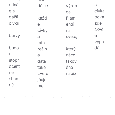
ednát
s 
délce
výrob
e si 
cívka 
ce 
další 
poka
každ
filam
cívku,
ždé 
é 
entů 
skvěl
cívky 
na 
barvy
e 
a 
světě,
vypa
tato 
budo
dá.
reáln
který 
u 
á 
něco 
stopr
data 
takov
ocent
také 
ého 
ně 
zveře
nabízí
shod
jňuje
.
né.
me.