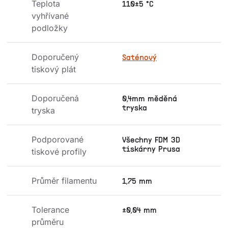
Teplota 
110±5 °C
vyhřívané 
podložky
Doporučený 
Saténový
tiskový plát
Doporučená 
0,4mm měděná
tryska
tryska
Podporované 
Všechny FDM 3D
tiskárny Prusa
tiskové profily
Průměr filamentu
1,75 mm
Tolerance 
±0,04 mm
průměru 