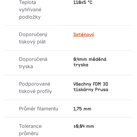
Teplota 
110±5 °C
vyhřívané 
podložky
Doporučený 
Saténový
tiskový plát
Doporučená 
0,4mm měděná
tryska
tryska
Podporované 
Všechny FDM 3D
tiskárny Prusa
tiskové profily
Průměr filamentu
1,75 mm
Tolerance 
±0,04 mm
průměru 