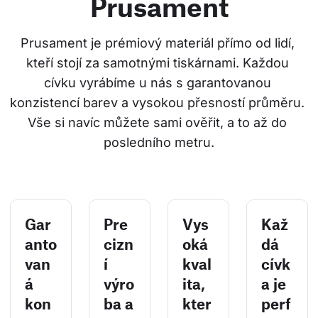
Prusament
Prusament je prémiový materiál přímo od lidí, 
kteří stojí za samotnými tiskárnami. Každou 
cívku vyrábíme u nás s garantovanou 
konzistencí barev a vysokou přesností průměru. 
Vše si navíc můžete sami ověřit, a to až do 
posledního metru.
Gar
Pre
Vys
Kaž
anto
cizn
oká
dá
van
í
kval
cívk
á
výro
ita,
a je
kon
ba a
kter
perf