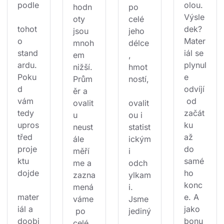
podle
olou. 
hodn
po 
Výsle
oty 
celé 
tohot
dek? 
jsou 
jeho 
o 
Mater
mnoh
délce
stand
iál se 
em 
, 
ardu. 
plynul
nižší. 
hmot
Poku
e 
Prům
ností,
d 
odvíjí
ěr a 
vám 
 od 
ovalit
ovalit
tedy 
začát
u 
ou i 
upros
ku 
neust
statist
třed 
až 
ále 
ickým
proje
do 
měří
i 
ktu 
samé
me a 
odch
dojde
ho 
zazna
ylkam
konc
mená
i. 
mater
e. A 
váme
Jsme 
iál a 
jako 
 po 
jediný
doobj
bonu
celé 