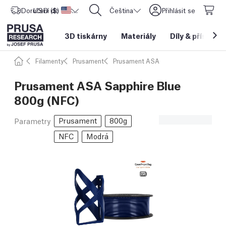
Doručení do
USD ($)
Spojené státy americké
CORE One L: Nyní skladem!
Čeština
Přihlásit se
3D tiskárny
Materiály
Díly
&
příslušen
Filamenty
Prusament
Prusament ASA
Prusament ASA Sapphire Blue
800g (NFC)
Prusament
800g
Parametry
NFC
Modrá