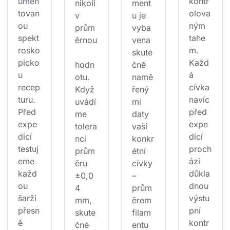
umen
kontr
nikoli
ment
tovan
olova
v 
u je 
ou 
ným 
prům
vyba
spekt
tahe
ěrnou
vena 
rosko
m. 
skute
picko
Každ
hodn
čně 
u 
á 
otu. 
namě
recep
cívka 
Když 
řený
turu. 
navíc 
uvádí
mi 
Před 
před 
me 
daty 
expe
expe
tolera
vaší 
dicí 
dicí 
nci 
konkr
testuj
proch
prům
étní 
eme 
ází 
ěru 
cívky 
každ
důkla
±0,0
– 
ou 
dnou 
4 
prům
šarži 
výstu
mm, 
ěrem 
přesn
pní 
skute
filam
ě 
kontr
čné 
entu 