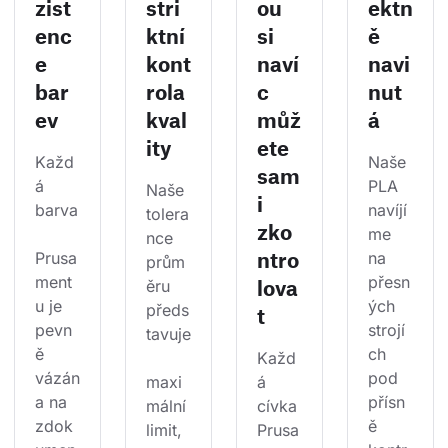
zist
stri
ou
ektn
enc
ktní
si
ě
e
kont
naví
navi
bar
rola
c
nut
ev
kval
můž
á
ity
ete
Každ
Naše 
sam
á 
PLA 
Naše 
i
barva
navíjí
tolera
zko
me 
nce 
ntro
Prusa
na 
prům
ment
přesn
lova
ěru 
u je 
ých 
předs
t
pevn
strojí
tavuje
ě 
ch 
Každ
vázán
pod 
maxi
á 
a na 
přísn
mální 
cívka 
zdok
ě 
limit, 
Prusa