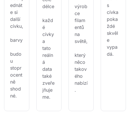
ednát
s 
délce
výrob
e si 
cívka 
ce 
další 
poka
každ
filam
cívku,
ždé 
é 
entů 
skvěl
cívky 
na 
barvy
e 
a 
světě,
vypa
tato 
budo
dá.
reáln
který 
u 
á 
něco 
stopr
data 
takov
ocent
také 
ého 
ně 
zveře
nabízí
shod
jňuje
.
né.
me.