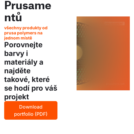
Prusame
ntů
všechny produkty od
prusa polymers na
jednom místě
Porovnejte
barvy i
materiály a
najděte
takové, které
se hodí pro váš
projekt
Download
portfolio (PDF)