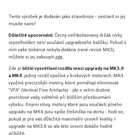
Tento výrobek je dodáván jako stavebnice - sestavit si jej
musíte sami!
Důležité upozornění:
Černý vstřikolisovaný držák cívky
(spoolholder) není součástí upgradového balíčku. Pokud s
ním vaše tiskárna nebyla dodána (rané revize MK3),
můžete si jej zakoupit
zde
.
Zde je
bližší vysvětlení rozdílu mezi upgrady na MK3.9
a MK4
: jediný rozdíl spočívá v krokových motorech. MK4
využívá preciznější motory, které pomáhají eliminovat
"VFA" (Vertical Fine Artifacts) - jde o velmi drobné
povrchové vady, viditelné při bližším přezkoumání
výtisku. JInými slovy, motory které jsou součástí plného
upgradu na MK4 jsou spíše třešnička na dortu - hodí se,
pokud je pro vás důležitá maximální úroveň kvality. I
upgrade na MK3.9 se ale této úrovni dokáže hodně
přiblížit.