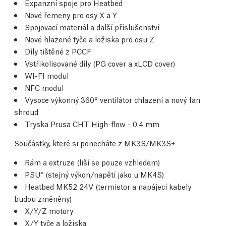
Expanzní spoje pro Heatbed
Nové řemeny pro osy X a Y
Spojovací materiál a další příslušenství
Nové hlazené tyče a ložiska pro osu Z
Díly tištěné z PCCF
Vstřikolisované díly (PG cover a xLCD cover)
WI-FI modul
NFC modul
Vysoce výkonný 360° ventilátor chlazení a nový fan
shroud
Tryska Prusa CHT High-flow - 0.4 mm
Součástky, které si ponecháte z MK3S/MK3S+
Rám a extruze (liší se pouze vzhledem)
PSU* (stejný výkon/napětí jako u MK4S)
Heatbed MK52 24V (termistor a napájecí kabely
budou změněny)
X/Y/Z motory
X/Y tyče a ložiska