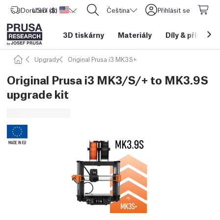
Doručení do
USD ($)
Spojené státy americké
CORE One L: Nyní skladem!
Čeština
Přihlásit se
3D tiskárny
Materiály
Díly
&
příslušen
Upgrady
Original Prusa i3 MK3S+
Original Prusa i3 MK3/S/+ to MK3.9S
upgrade kit