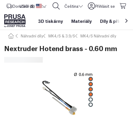
Doručení do
USD ($)
Spojené státy americké
CORE One L: Nyní skladem!
Čeština
Přihlásit se
3D tiskárny
Materiály
Díly
&
příslušen
Náhradní díly
MK4/S & 3.9/S
MK4/S Náhradní díly
Nextruder Hotend brass - 0.60 mm