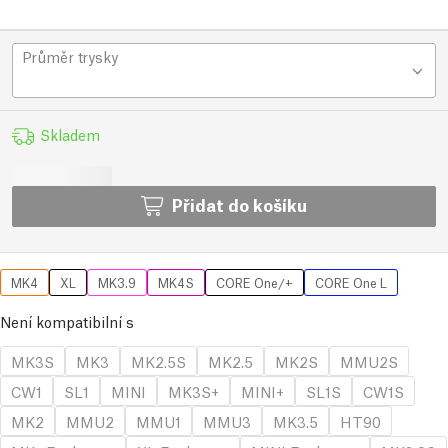
Průměr trysky
Skladem
Přidat do košíku
MK4
XL
MK3.9
MK4S
CORE One/+
CORE One L
Není kompatibilní s
MK3S
MK3
MK2.5S
MK2.5
MK2S
MMU2S
CW1
SL1
MINI
MK3S+
MINI+
SL1S
CW1S
MK2
MMU2
MMU1
MMU3
MK3.5
HT90