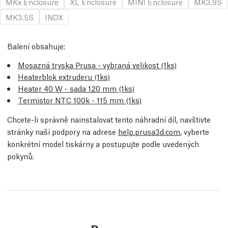
MKx Enclosure
XL Enclosure
MINI Enclosure
MK3.9S
MK3.5S
INDX
Balení obsahuje:
Mosazná tryska Prusa - vybraná velikost (1ks)
Heaterblok extruderu (1ks)
Heater 40 W - sada 120 mm (1ks)
Termistor NTC 100k - 115 mm (1ks)
Chcete-li správně nainstalovat tento náhradní díl, navštivte
stránky naší podpory na adrese
help.prusa3d.com
, vyberte
konkrétní model tiskárny a postupujte podle uvedených
pokynů.