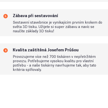
Zábava při sestavování
5
Sestavení stavebnice je vynikajícím prvním krokem do
světa 3D tisku. Užijete si super zábavu a navíc se
naučíte základy 3D tisku!
Kvalita zaštítěná Josefem Průšou
6
Provozujeme více než 700 tiskáren v nepřetržitém
provozu. Potřebujeme vysokou kvalitu pro vlastní
potřebu - a naše tiskárny navrhujeme tak, aby tato
kritéria splňovaly.