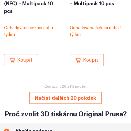
(NFC) – Multipack 10
– Multipack 10 pcs
pcs
Odhadovaná čekací doba 1
Odhadovaná čekací doba 1
týden
týden
Koupit
Koupit
Zobrazeno 20 z 112 položek
Načíst dalších 20 položek
Proč zvolit 3D tiskárnu Original Prusa?
Skvělá podpora