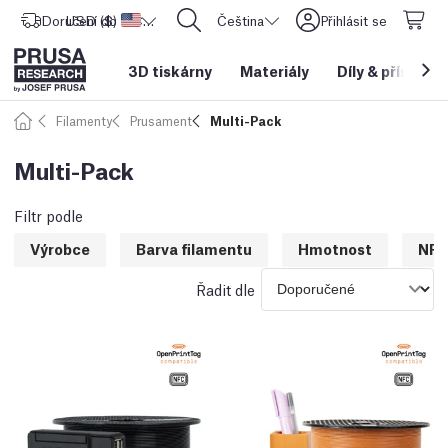
Doručení do
USD ($)
Spojené státy americké
CORE One L: Nyní skladem!
Čeština
Přihlásit se
3D tiskárny
Materiály
Díly
&
příslušen
Filamenty
Prusament
Multi-Pack
Multi-Pack
Filtr podle
Výrobce
Barva filamentu
Hmotnost
NFC
Řadit dle