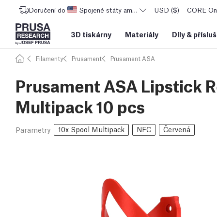
Doručení do
Spojené státy americké
USD ($)
CORE One
3D tiskárny
Materiály
Díly
&
příslu
Filamenty
Prusament
Prusament ASA
Prusament ASA Lipstick R
Multipack 10 pcs
10x Spool Multipack
NFC
Červená
Parametry