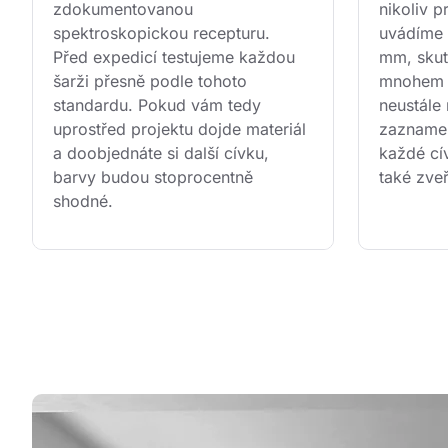
zdokumentovanou 
nikoliv 
spektroskopickou recepturu. 
uvádíme 
Před expedicí testujeme každou 
mm, skut
šarži přesně podle tohoto 
mnohem n
standardu. Pokud vám tedy 
neustále
uprostřed projektu dojde materiál 
zaznamen
a doobjednáte si další cívku, 
každé cív
barvy budou stoprocentně 
také zve
shodné.