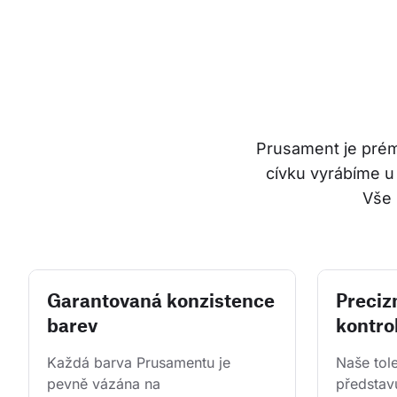
Prusament je prémi
cívku vyrábíme u
Vše 
Garantovaná konzistence
Precizn
barev
kontrol
Každá barva Prusamentu je 
Naše tol
pevně vázána na 
představu