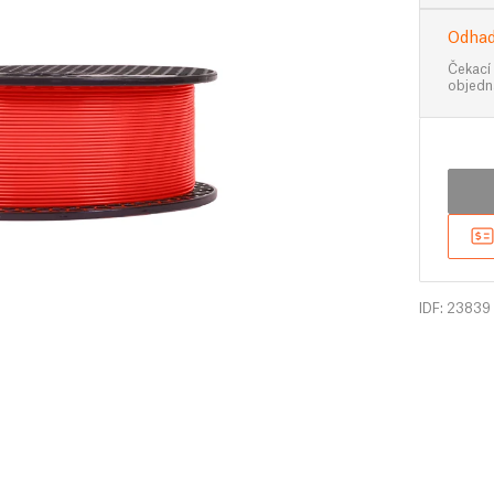
Odhad
Čekací
objedn
IDF: 23839