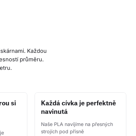
tiskárnami. Každou 
esností průměru. 
etru.
rou si
Každá cívka je perfektně
navinutá
Naše PLA navíjíme na přesných 
strojích pod přísně 
je 