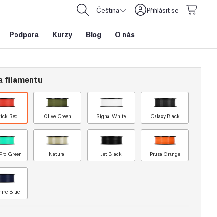
Čeština
Přihlásit se
Podpora
Kurzy
Blog
O nás
a filamentu
tick Red
Olive Green
Signal White
Galaxy Black
Pro Green
Natural
Jet Black
Prusa Orange
ire Blue