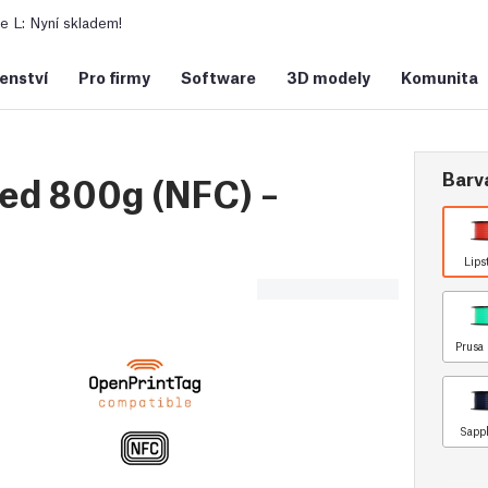
 L: Nyní skladem!
šenství
Pro firmy
Software
3D modely
Komunita
Barv
ed 800g (NFC) –
Lips
Prusa 
Sapph