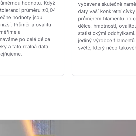
průměrnou hodnotu. Když 
vybavena skutečně namě
toleranci průměru ±0,04 
daty vaší konkrétní cívky
ečné hodnoty jsou 
průměrem filamentu po ce
ižší. Průměr a ovalitu 
délce, hmotností, ovalitou
 měříme a 
statistickými odchylkami
áváme po celé délce 
jediný výrobce filamentů
ky a tato reálná data 
světě, který něco takové
řejňujeme.