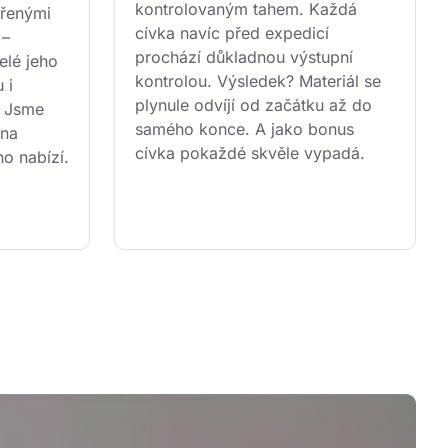
kontrolovaným tahem. Každá 
řenými 
cívka navíc před expedicí 
 – 
prochází důkladnou výstupní 
lé jeho 
kontrolou. Výsledek? Materiál se 
 i 
plynule odvíjí od začátku až do 
. Jsme 
samého konce. A jako bonus 
 na 
cívka pokaždé skvěle vypadá.
ho nabízí.