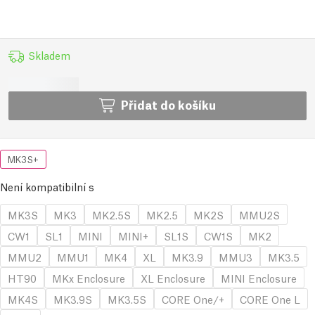
Skladem
Přidat do košíku
MK3S+
Není kompatibilní s
MK3S
MK3
MK2.5S
MK2.5
MK2S
MMU2S
CW1
SL1
MINI
MINI+
SL1S
CW1S
MK2
MMU2
MMU1
MK4
XL
MK3.9
MMU3
MK3.5
HT90
MKx Enclosure
XL Enclosure
MINI Enclosure
MK4S
MK3.9S
MK3.5S
CORE One/+
CORE One L