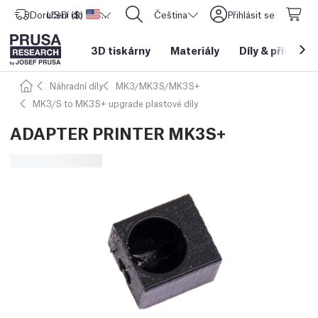
Doručení do
USD ($)
Spojené státy americké
CORE One L: Nyní skladem!
Čeština
Přihlásit se
3D tiskárny
Materiály
Díly
&
příslušen
Náhradní díly
MK3/MK3S/MK3S+
MK3/S to MK3S+ upgrade plastové díly
ADAPTER PRINTER MK3S+