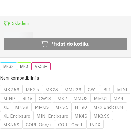
Skladem
Přidat do košíku
MK3S
MK3
MK3S+
Není kompatibilní s
MK2.5S
MK2.5
MK2S
MMU2S
CW1
SL1
MINI
MINI+
SL1S
CW1S
MK2
MMU2
MMU1
MK4
XL
MK3.9
MMU3
MK3.5
HT90
MKx Enclosure
XL Enclosure
MINI Enclosure
MK4S
MK3.9S
MK3.5S
CORE One/+
CORE One L
INDX