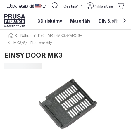
Doručení do
USD ($)
Spojené státy americké
CORE One L: Nyní skladem!
Čeština
Přihlásit se
3D tiskárny
Materiály
Díly
&
příslušen
Náhradní díly
MK3/MK3S/MK3S+
MK3/S/+ Plastové díly
EINSY DOOR MK3