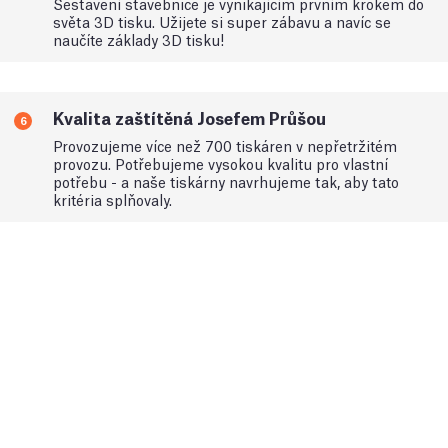
Sestavení stavebnice je vynikajícím prvním krokem do
světa 3D tisku. Užijete si super zábavu a navíc se
naučíte základy 3D tisku!
Kvalita zaštítěná Josefem Průšou
6
Provozujeme více než 700 tiskáren v nepřetržitém
provozu. Potřebujeme vysokou kvalitu pro vlastní
potřebu - a naše tiskárny navrhujeme tak, aby tato
kritéria splňovaly.