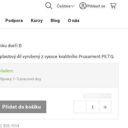
Čeština
Přihlásit se
Podpora
Kurzy
Blog
O nás
mku dveří B
plastový díl vyrobený z vysoce kvalitního Prusament PETG.
kladem
ípravy: 1–3 pracovní dny.
Přidat do košíku
|
IDS: 1514