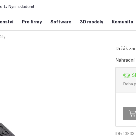
 L: Nyní skladem!
šenství
Pro firmy
Software
3D modely
Komunita
íly
Držák zá
Náhradní 
S
Doba př
IDF: 13833