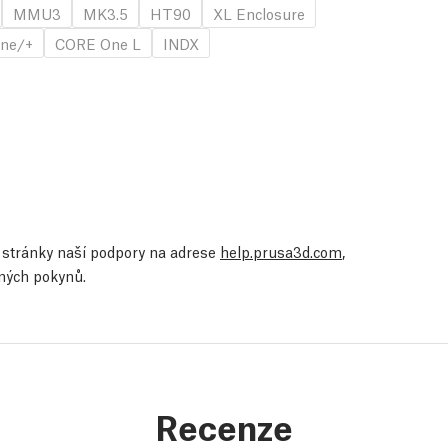
MMU3
MK3.5
HT90
XL Enclosure
ne/+
CORE One L
INDX
te stránky naší podpory na adrese
help.prusa3d.com
,
ených pokynů.
Recenze