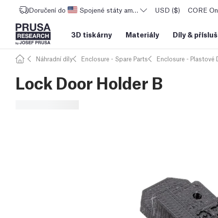
Doručení do
Spojené státy americké
USD ($)
CORE One
3D tiskárny
Materiály
Díly
&
příslu
Náhradní díly
Enclosure - Spare Parts
Enclosure - Plastové D
Lock Door Holder B