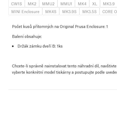
CW1S
MK2
MMU2
MMU1
MK4
XL
MK3.9
MINI Enclosure
MK4S
MK3.9S
MK3.5S
CORE O
Počet kusů přítomných na Original Prusa Enclosure:
1
Balení obsahuje:
Držák zámku dveří B
: 1ks
Chcete-li správně nainstalovat tento náhradní díl, navštiv
vyberte konkrétní model tiskárny a postupujte podle uved