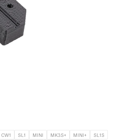
CW1
SL1
MINI
MK3S+
MINI+
SL1S