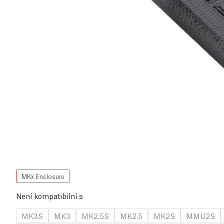
MKx Enclosure
Není kompatibilní s
MK3S
MK3
MK2.5S
MK2.5
MK2S
MMU2S