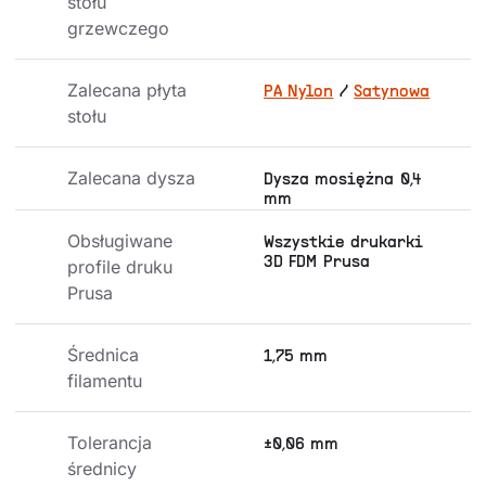
stołu 
grzewczego
Zalecana płyta 
PA Nylon
/
Satynowa
stołu
Zalecana dysza
Dysza mosiężna 0,4
mm
Obsługiwane 
Wszystkie drukarki
3D FDM Prusa
profile druku 
Prusa
Średnica 
1,75 mm
filamentu
Tolerancja 
±0,06 mm
średnicy 