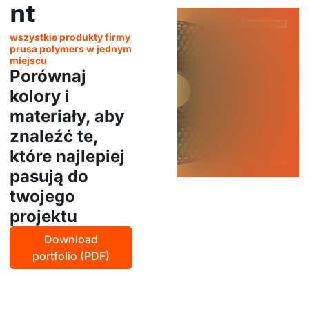
nt
wszystkie produkty firmy
prusa polymers w jednym
miejscu
Porównaj
kolory i
materiały, aby
znaleźć te,
które najlepiej
pasują do
twojego
projektu
Download
portfolio (PDF)