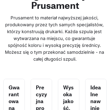
Prusament
Prusament to materiał najwyższej jakości, 
produkowany przez tych samych specjalistów, 
którzy konstruują drukarki. Każda szpula jest 
wytwarzana na miejscu, co gwarantuje 
spójność koloru i wysoką precyzję średnicy. 
Możesz się o tym przekonać samodzielnie - na 
całej długości szpuli.
Gwa
Pre
Wys
Idea
rant
cyzy
oka
lne
owa
jna
jako
naw
na
pro
ść,
inię