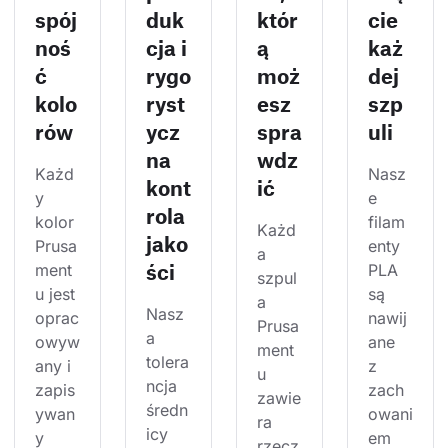
spój
duk
któr
cie
noś
cja i
ą
każ
ć
rygo
moż
dej
kolo
ryst
esz
szp
rów
ycz
spra
uli
na
wdz
Każd
Nasz
kont
ić
y 
e 
rola
kolor 
filam
Każd
jako
Prusa
enty 
a 
ści
ment
PLA 
szpul
u jest 
są 
a 
Nasz
oprac
nawij
Prusa
a 
owyw
ane 
ment
tolera
any i 
z 
u 
ncja 
zapis
zach
zawie
średn
ywan
owani
ra 
icy 
y 
em 
rzecz