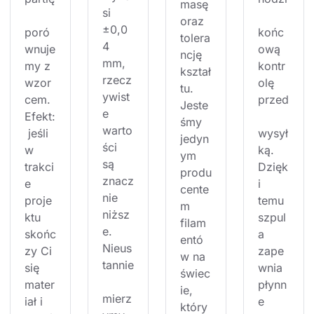
masę 
si 
oraz 
±0,0
poró
końc
tolera
4 
wnuje
ową 
ncję 
mm, 
my z 
kontr
kształ
rzecz
wzor
olę 
tu. 
ywist
cem. 
przed
Jeste
e 
Efekt:
śmy 
warto
 jeśli 
wysył
jedyn
ści 
w 
ką. 
ym 
są 
trakci
Dzięk
produ
znacz
e 
i 
cente
nie 
proje
temu 
m 
niższ
ktu 
szpul
filam
e. 
skońc
a 
entó
Nieus
zy Ci 
zape
w na 
tannie
się 
wnia 
świec
mater
płynn
ie, 
mierz
iał i 
e 
który 