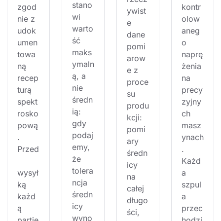
stano
zgod
kontr
ywist
wi 
nie z 
olow
e 
warto
udok
aneg
dane 
ść 
umen
o 
pomi
maks
towa
naprę
arow
ymaln
ną 
żenia 
e z 
ą, a 
recep
na 
proce
nie 
turą 
precy
su 
średn
spekt
zyjny
produ
ią: 
rosko
ch 
kcji: 
gdy 
pową
masz
pomi
podaj
. 
ynach
ary 
emy, 
Przed
. 
średn
że 
Każd
icy 
tolera
wysył
a 
na 
ncja 
ką 
szpul
całej 
średn
każd
a 
długo
icy 
ą 
przec
ści, 
wyno
partię
hodzi