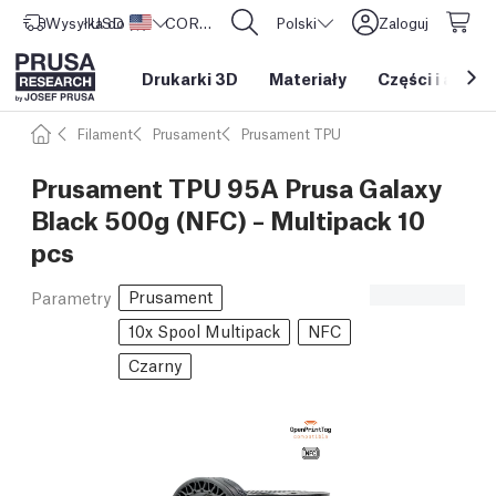
Wysyłka do
USD ($)
Stany Zjednoczone
CORE One L: Już w sprzedaży!
Polski
Zaloguj
Drukarki 3D
Materiały
Części i akces
Filament
Prusament
Prusament TPU
Prusament TPU 95A Prusa Galaxy
Black 500g (NFC) – Multipack 10
pcs
Prusament
Parametry
10x Spool Multipack
NFC
Czarny