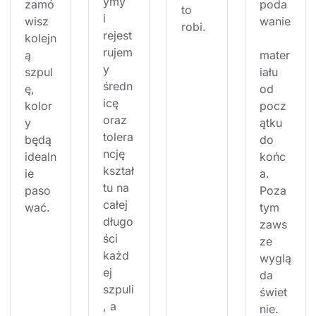
ymy 
zamó
poda
to 
i 
wisz 
wanie
robi.
rejest
kolejn
rujem
ą 
mater
y 
szpul
iału 
średn
ę, 
od 
icę 
kolor
pocz
oraz 
y 
ątku 
tolera
będą 
do 
ncję 
idealn
końc
kształ
ie 
a. 
tu na 
paso
Poza 
całej 
wać.
tym 
długo
zaws
ści 
ze 
każd
wyglą
ej 
da 
szpuli
świet
, a 
nie.