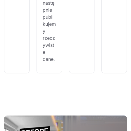
nastę
pnie 
publi
kujem
y 
rzecz
ywist
e 
dane.