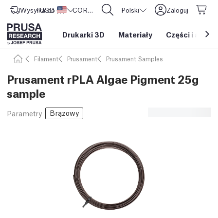
Wysyłka do
USD ($)
Stany Zjednoczone
CORE One L: Już w sprzedaży!
Polski
Zaloguj
Drukarki 3D
Materiały
Części i akces
Filament
Prusament
Prusament Samples
Prusament rPLA Algae Pigment 25g
sample
Brązowy
Parametry