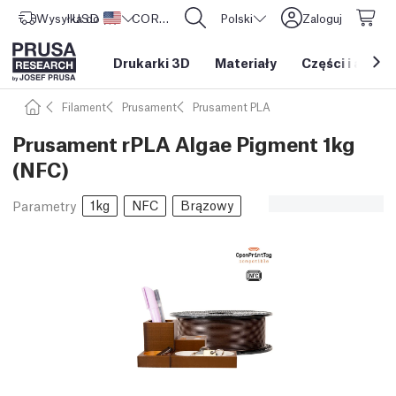
Wysyłka do
USD ($)
Stany Zjednoczone
CORE One L: Już w sprzedaży!
Polski
Zaloguj
Drukarki 3D
Materiały
Części i akces
Filament
Prusament
Prusament PLA
Prusament rPLA Algae Pigment 1kg
(NFC)
1kg
NFC
Brązowy
Parametry