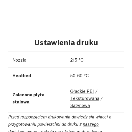
Ustawienia druku
Nozzle
215 °C
Heatbed
50-60 °C
Gładkie PEI
/
Zalecana płyta
Teksturowana
/
stalowa
Satynowa
Przed rozpoczęciem drukowania dowiedz się więcej o
przygotowaniu powierzchni do druku z
naszego
dedykowanego artykułu
oraz
tabeli materiałowej.