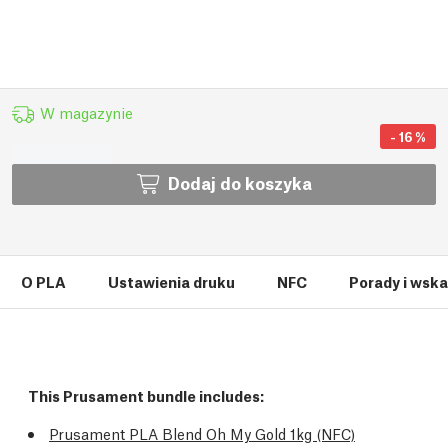
W magazynie
-
16
%
Dodaj do koszyka
O PLA
Ustawienia druku
NFC
Porady i wsk
This Prusament bundle includes:
Prusament PLA Blend Oh My Gold 1kg (NFC)