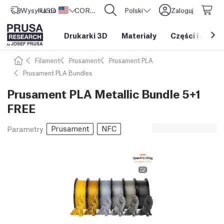
Wysyłka do
USD ($)
Stany Zjednoczone
CORE One L: Już w sprzedaży!
Polski
Zaloguj
Drukarki 3D
Materiały
Części i akces
Filament
Prusament
Prusament PLA
Prusament PLA Bundles
Prusament PLA Metallic Bundle 5+1
FREE
Prusament
NFC
Parametry