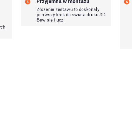
Przyjemna w montażu
5
6
Złożenie zestawu to doskonały
pierwszy krok do świata druku 3D.
Baw się i ucz!
ych