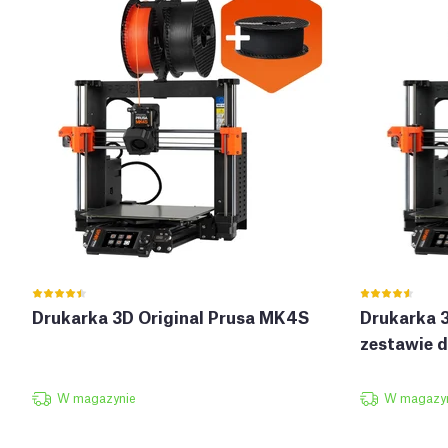
Drukarka 3D Original Prusa MK4S
Drukarka 
zestawie 
W magazynie
W magazy