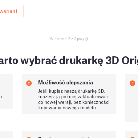
wariant
Widoczne: 2 z 2 pozycji
rto wybrać drukarkę 3D Ori
Możliwość ulepszania
2
3
Jeśli kupisz naszą drukarkę 3D,
i
możesz ją później zaktualizować
do nowej wersji, bez konieczności
kupowania nowego modelu.