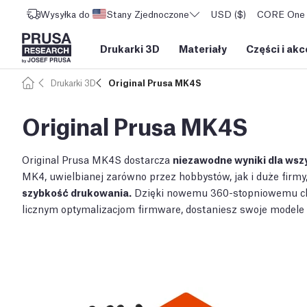
Wysyłka do
Stany Zjednoczone
USD ($)
CORE One L
Drukarki 3D
Materiały
Części i akc
Drukarki 3D
Original Prusa MK4S
Original Prusa MK4S
Original Prusa MK4S dostarcza
niezawodne wyniki dla wsz
MK4, uwielbianej zarówno przez hobbystów, jak i duże firmy
szybkość drukowania.
Dzięki nowemu 360-stopniowemu chł
licznym optymalizacjom firmware, dostaniesz swoje modele 