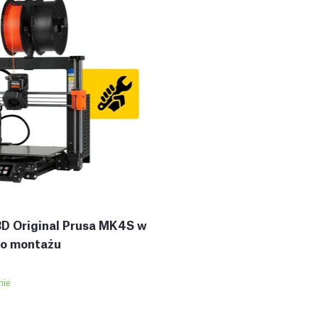
3D Original Prusa MK4S w
do montażu
nie