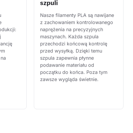
szpuli
u 
Nasze filamenty PLA są nawijane 
e 
z zachowaniem kontrolowanego 
dukcji: 
naprężenia na precyzyjnych 
j 
maszynach. Każda szpula 
rancję 
przechodzi końcową kontrolę 
ym 
przed wysyłką. Dzięki temu 
 na 
szpula zapewnia płynne 
podawanie materiału od 
początku do końca. Poza tym 
zawsze wygląda świetnie.