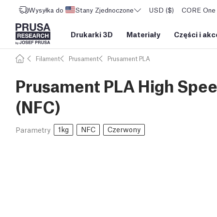
Wysyłka do
Stany Zjednoczone
USD ($)
CORE One L
Drukarki 3D
Materiały
Części i akc
Filament
Prusament
Prusament PLA
Prusament PLA High Speed
(NFC)
1kg
NFC
Czerwony
Parametry