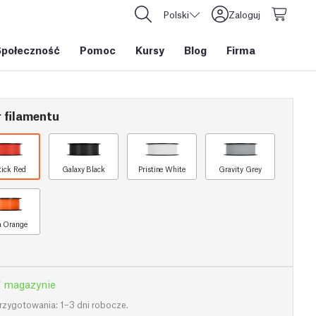
Polski
Zaloguj
Społeczność
Pomoc
Kursy
Blog
Firma
 filamentu
tick Red
Galaxy Black
Pristine White
Gravity Grey
a Orange
 magazynie
rzygotowania: 1–3 dni robocze.