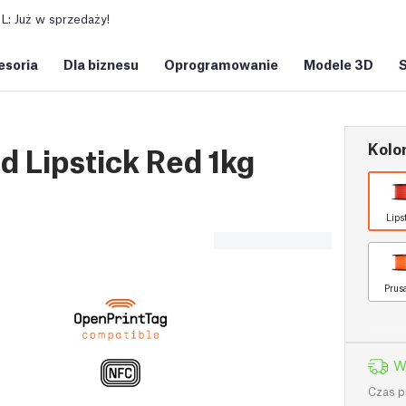
: Już w sprzedaży!
esoria
Dla biznesu
Oprogramowanie
Modele 3D
Kolor
 Lipstick Red 1kg
Lips
Prus
W
Czas p