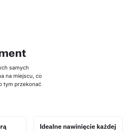
ament
tych samych 
na na miejscu, co 
 o tym przekonać 
órą
Idealne nawinięcie każdej