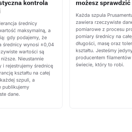
styczna kontrola
możesz sprawdzić
i
Każda szpula Prusament
zawiera rzeczywiste dan
lerancja średnicy 
pomiarowe z procesu pro
wartość maksymalną, a 
pomiary średnicy na całe
nią: gdy podajemy, że 
długości, masę oraz tole
ja średnicy wynosi ±0,04 
kształtu. Jesteśmy jedyn
zywiste wartości są 
producentem filamentów
niższe. Nieustannie 
świecie, który to robi.
 i rejestrujemy średnicę 
rancję kształtu na całej 
każdej szpuli, a 
e publikujemy 
ste dane.