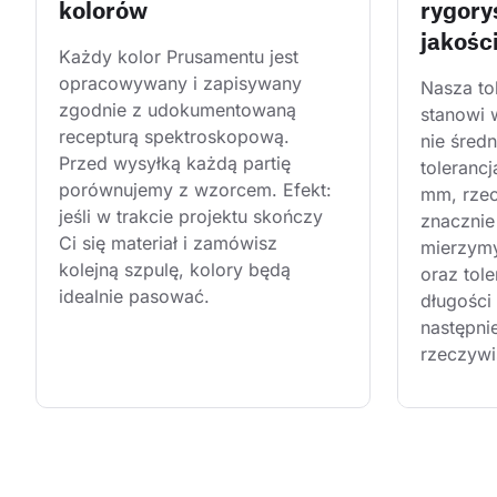
kolorów
rygory
jakośc
Każdy kolor Prusamentu jest 
opracowywany i zapisywany 
Nasza to
zgodnie z udokumentowaną 
stanowi 
recepturą spektroskopową. 
nie śred
Przed wysyłką każdą partię 
toleranc
porównujemy z wzorcem. Efekt: 
mm, rzec
jeśli w trakcie projektu skończy 
znacznie 
Ci się materiał i zamówisz 
mierzymy
kolejną szpulę, kolory będą 
oraz tole
idealnie pasować.
długości 
następni
rzeczywi