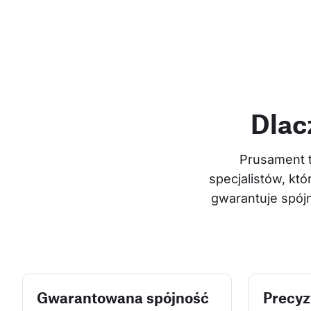
Dlac
Prusament t
specjalistów, któ
gwarantuje spójn
Gwarantowana spójność
Precyz