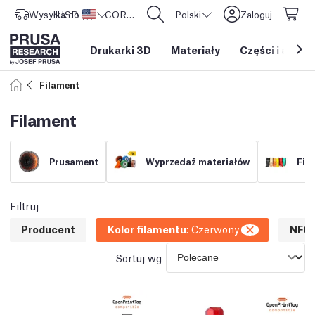
Wysyłka do
USD ($)
Stany Zjednoczone
CORE One L: Już w sprzedaży!
Polski
Zaloguj
Drukarki 3D
Materiały
Części i akces
Filament
Filament
Prusament
Wyprzedaż materiałów
Fil
Filtruj
Producent
Kolor filamentu
:
Czerwony
NFC
Sortuj wg