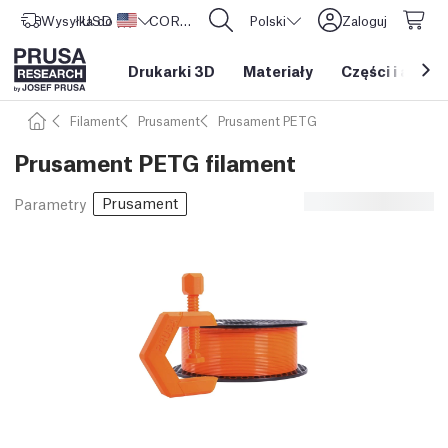
Wysyłka do
USD ($)
Stany Zjednoczone
CORE One L: Już w sprzedaży!
Polski
Zaloguj
Drukarki 3D
Materiały
Części i akces
Filament
Prusament
Prusament PETG
Prusament PETG filament
Prusament
Parametry