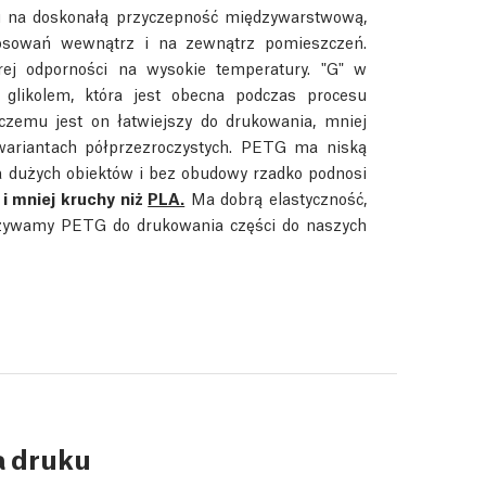
du na doskonałą przyczepność międzywarstwową,
osowań wewnątrz i na zewnątrz pomieszczeń.
j odporności na wysokie temperatury. "G" w
glikolem, która jest obecna podczas procesu
czemu jest on łatwiejszy do drukowania, mniej
 wariantach półprzezroczystych. PETG ma niską
a dużych obiektów i bez obudowy rzadko podnosi
i mniej kruchy niż
PLA.
Ma dobrą elastyczność,
Używamy PETG do drukowania części do naszych
a druku