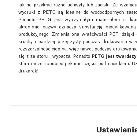
jak na przykład różne uchwyty lub zaciski. Ze wzglę
wydruki z PETG są idealne do wodoodpornych zast
Ponadto PETG jest wytrzymałym materiałem o dobre
akronimie nazwy oznacza substancję modyfikowaną 
produkcyjnego. Zmienia ona właściwości PET, dzięki 
kruchy i bardziej przejrzysty podczas drukowania w
rozszerzalność cieplną, więc nawet podczas drukowani
się z ze stołu i wypacza. Ponadto
PETG jest twardszy 
która może zapobiec pękaniu części pod naciskiem. 
drukarek!
Ustawieni