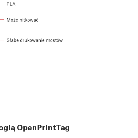
PLA
Może nitkować
Słabe drukowanie mostów
logią OpenPrintTag