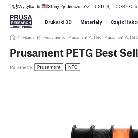
Wysyłka do
Stany Zjednoczone
USD ($)
CORE One L
Drukarki 3D
Materiały
Części i akc
Filament
Prusament
Prusament PETG
Prusament PETG 
Prusament PETG Best Sell
Prusament
NFC
Parametry