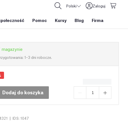
Polski
Zaloguj
Społeczność
Pomoc
Kursy
Blog
Firma
 magazynie
rzygotowania: 1–3 dni robocze.
%
Dodaj do koszyka
|
4321
IDS: 1047