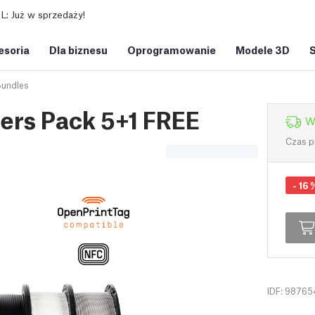
: Już w sprzedaży!
esoria
Dla biznesu
Oprogramowanie
Modele 3D
Bundles
ers Pack 5+1 FREE
W
Czas p
-
16
IDF: 98765