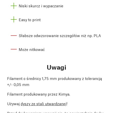
Niski skurcz i wypaczanie
Easy to print
Słabsze odwzorowanie szczegółów niż np. PLA
Może nitkować
Uwagi
Filament o średnicy 1,75 mm produkowany z tolerancją
+/- 0,05 mm
Filament produkowany przez Kimya.
Używaj
dyszy ze stali utwardzanej
!
Przed drukowaniem upewnij się, że powierzchnia druku