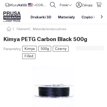
Wysyłka do
USD ($)
Stany Zjednoczone
CORE One L: Już w sprzedaży!
Polski
Zaloguj
Drukarki 3D
Materiały
Części i akces
Filament
Materiały kompozytowe
Kimya PETG Carbon Black 500g
Kimya
500g
Czarny
Parametry
Filled