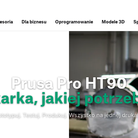
cesoria
Dla biznesu
Oprogramowanie
Modele 3D
S
Prusa Pro HT90
rka, jakiej potrze
ototypuj. Testuj. Produkuj. Wszystko na jednej druka