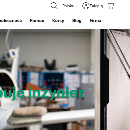
Polski
Zaloguj
połeczność
Pomoc
Kursy
Blog
Firma
buje inżynier
rce