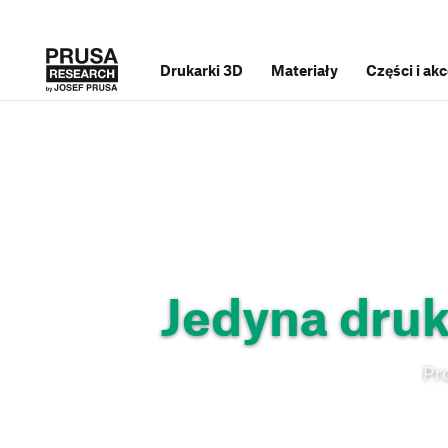
Drukarki 3D
Materiały
Części i ak
Jedyna druka
Pr