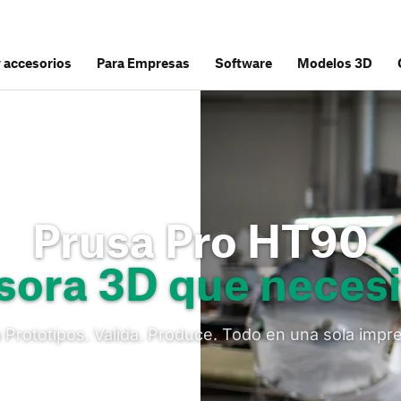
y accesorios
Para Empresas
Software
Modelos 3D
Prusa Pro HT90
sora 3D que necesi
 Prototipos. Valida. Produce. Todo en una sola impr