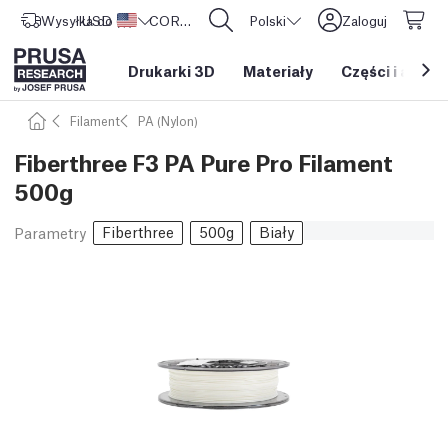
Wysyłka do
USD ($)
Stany Zjednoczone
CORE One L: Już w sprzedaży!
Polski
Zaloguj
Drukarki 3D
Materiały
Części i akces
Filament
PA (Nylon)
Fiberthree F3 PA Pure Pro Filament
500g
Fiberthree
500g
Biały
Parametry