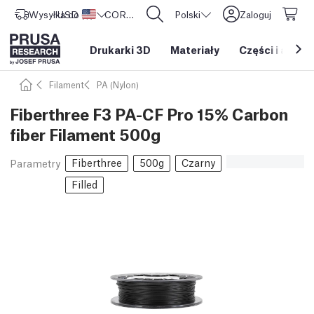
Wysyłka do
USD ($)
Stany Zjednoczone
CORE One L: Już w sprzedaży!
Polski
Zaloguj
Drukarki 3D
Materiały
Części i akces
Filament
PA (Nylon)
Fiberthree F3 PA-CF Pro 15% Carbon
fiber Filament 500g
Fiberthree
500g
Czarny
Parametry
Filled