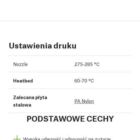
Ustawienia druku
Nozzle
275-285 °C
Heatbed
60-70 °C
Zalecana płyta
PA Nylon
stalowa
PODSTAWOWE CECHY
Wysoka udarność i odporność na zużycie