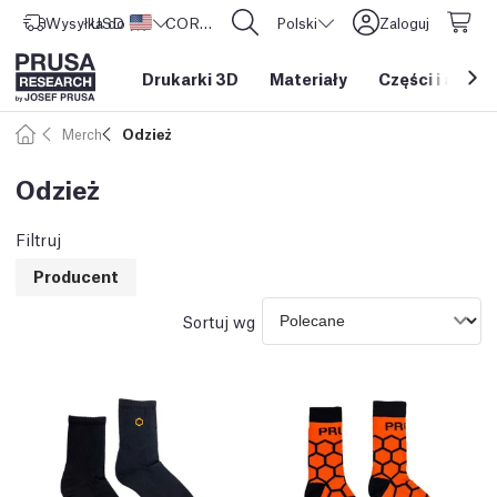
Wysyłka do
USD ($)
Stany Zjednoczone
CORE One L: Już w sprzedaży!
Polski
Zaloguj
Drukarki 3D
Materiały
Części i akces
Merch
Odzież
Odzież
Filtruj
Producent
Sortuj wg