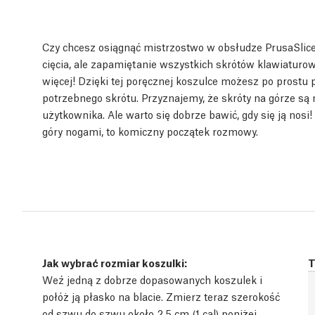
Czy chcesz osiągnąć mistrzostwo w obsłudze PrusaSlic
cięcia, ale zapamiętanie wszystkich skrótów klawiaturow
więcej! Dzięki tej poręcznej koszulce możesz po prostu
potrzebnego skrótu. Przyznajemy, że skróty na górze są 
użytkownika. Ale warto się dobrze bawić, gdy się ją nosi
góry nogami, to komiczny początek rozmowy.
Jak wybrać rozmiar koszulki:
T
Weź jedną z dobrze dopasowanych koszulek i
połóż ją płasko na blacie. Zmierz teraz szerokość
od szwu do szwu około 2,5 cm (1 cal) poniżej