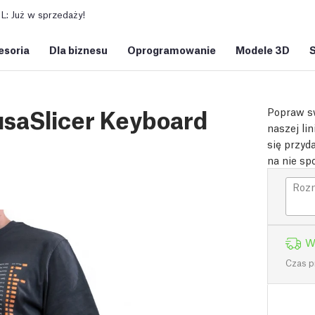
: Już w sprzedaży!
esoria
Dla biznesu
Oprogramowanie
Modele 3D
rusaSlicer Keyboard
Popraw sw
naszej lin
się przyd
na nie spo
Roz
W
Czas p