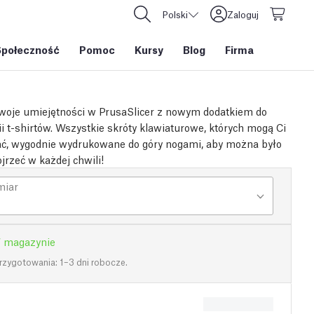
Polski
Zaloguj
Społeczność
Pomoc
Kursy
Blog
Firma
oje umiejętności w PrusaSlicer z nowym dodatkiem do
ii t-shirtów. Wszystkie skróty klawiaturowe, których mogą Ci
ać, wygodnie wydrukowane do góry nogami, aby można było
jrzeć w każdej chwili!
miar
 magazynie
rzygotowania: 1–3 dni robocze.