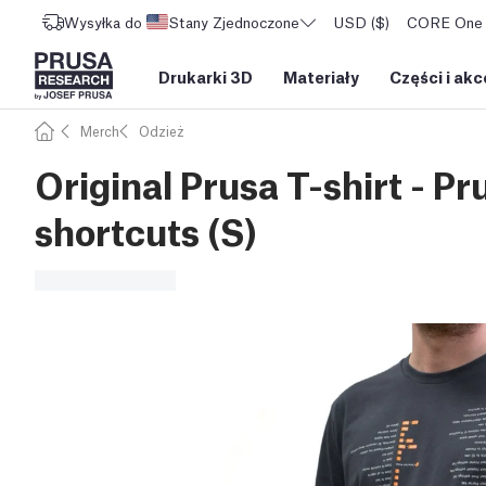
Wysyłka do
Stany Zjednoczone
USD ($)
CORE One L
Drukarki 3D
Materiały
Części i akc
Merch
Odzież
Original Prusa T-shirt - P
shortcuts (S)