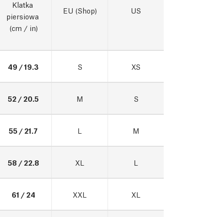
Klatka 
EU (Shop)
US
piersiowa 
(cm / in)
49 / 19.3
S
XS
52 / 20.5
M
S
55 / 21.7
L
M
58 / 22.8
XL
L
61 / 24
XXL
XL