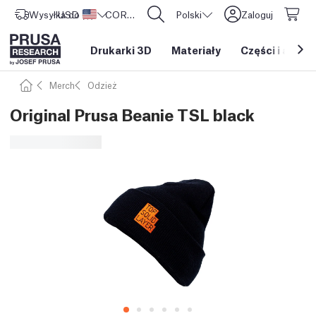
Wysyłka do
USD ($)
Stany Zjednoczone
CORE One L: Już w sprzedaży!
Polski
Zaloguj
Drukarki 3D
Materiały
Części i akces
Merch
Odzież
Original Prusa Beanie TSL black