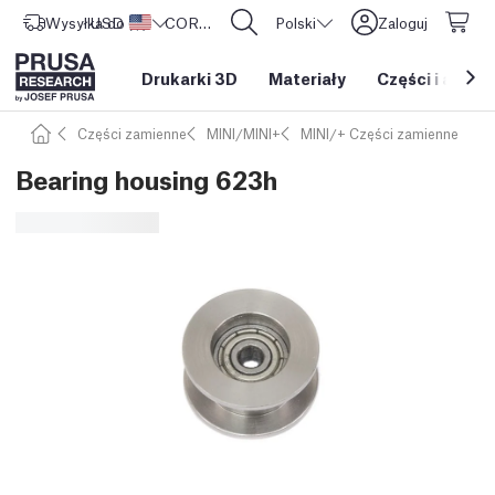
Wysyłka do
USD ($)
Stany Zjednoczone
CORE One L: Już w sprzedaży!
Polski
Zaloguj
Drukarki 3D
Materiały
Części i akces
Części zamienne
MINI/MINI+
MINI/+ Części zamienne
Bearing housing 623h