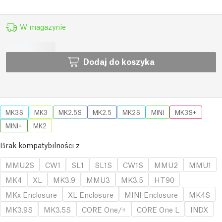
W magazynie
Dodaj do koszyka
MK3S
MK3
MK2.5S
MK2.5
MK2S
MINI
MK3S+
MINI+
MK2
Brak kompatybilności z
MMU2S
CW1
SL1
SL1S
CW1S
MMU2
MMU1
MK4
XL
MK3.9
MMU3
MK3.5
HT90
MKx Enclosure
XL Enclosure
MINI Enclosure
MK4S
MK3.9S
MK3.5S
CORE One/+
CORE One L
INDX