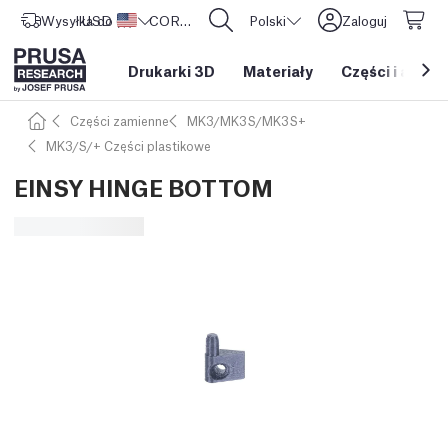
Wysyłka do
USD ($)
Stany Zjednoczone
CORE One L: Już w sprzedaży!
Polski
Zaloguj
Drukarki 3D
Materiały
Części i akces
Części zamienne
MK3/MK3S/MK3S+
MK3/S/+ Części plastikowe
EINSY HINGE BOTTOM