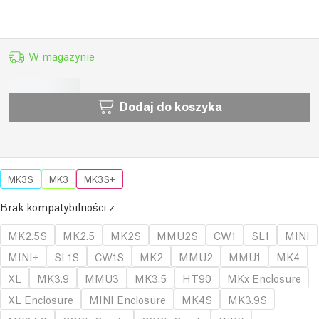
W magazynie
Dodaj do koszyka
MK3S
MK3
MK3S+
Brak kompatybilności z
MK2.5S
MK2.5
MK2S
MMU2S
CW1
SL1
MINI
MINI+
SL1S
CW1S
MK2
MMU2
MMU1
MK4
XL
MK3.9
MMU3
MK3.5
HT90
MKx Enclosure
XL Enclosure
MINI Enclosure
MK4S
MK3.9S