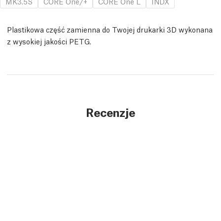
MK3.5S
CORE One/+
CORE One L
INDX
Plastikowa część zamienna do Twojej drukarki 3D wykonana
z wysokiej jakości PETG.
Recenzje