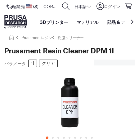
配送先
USD ($)
アメリカ合衆国
CORE One L: Now In Stock!
日本語
ログイン
3Dプリンター
マテリアル
部品
&
アクセサ
Prusamentレジン
樹脂クリーナー
Prusament Resin Cleaner DPM 1l
1l
クリア
パラメータ