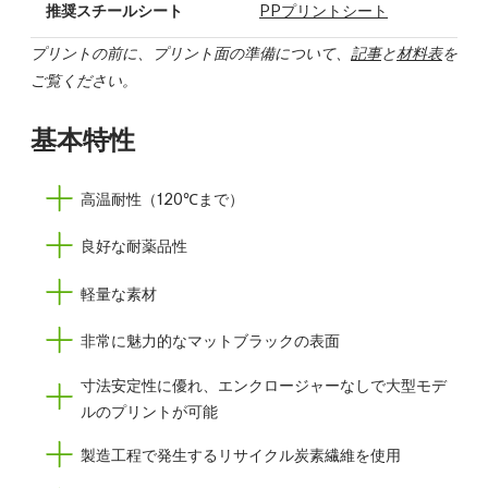
推奨スチールシート
PPプリントシート
プリントの前に、プリント面の準備について、
記事
と
材料表
を
ご覧ください。
基本特性
高温耐性（120℃まで）
良好な耐薬品性
軽量な素材
非常に魅力的なマットブラックの表面
寸法安定性に優れ、エンクロージャーなしで大型モデ
ルのプリントが可能
製造工程で発生するリサイクル炭素繊維を使用