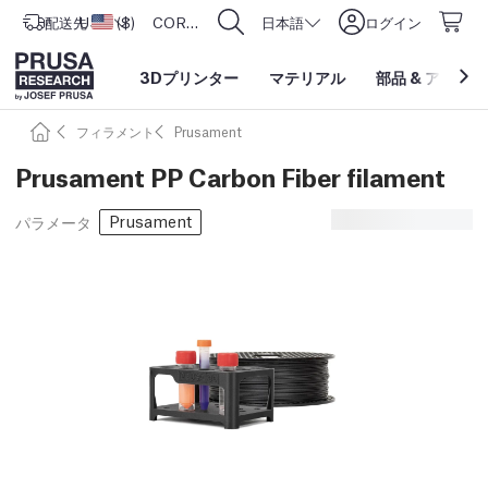
配送先
USD ($)
アメリカ合衆国
CORE One L: Now In Stock!
日本語
ログイン
3Dプリンター
マテリアル
部品
&
アクセサ
フィラメント
Prusament
Prusament PP Carbon Fiber filament
Prusament
パラメータ