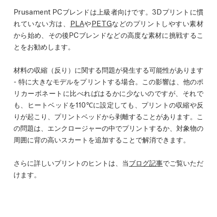
Prusament PCブレンドは上級者向けです。3Dプリントに慣
れていない方は、
PLA
や
PETG
などのプリントしやすい素材
から始め、その後PCブレンドなどの高度な素材に挑戦するこ
とをお勧めします。
材料の収縮（反り）に関する問題が発生する可能性があります
- 特に大きなモデルをプリントする場合。この影響は、他のポ
リカーボネートに比べればはるかに少ないのですが、それで
も、ヒートベッドを110℃に設定しても、プリントの収縮や反
りが起こり、プリントベッドから剥離することがあります。こ
の問題は、エンクロージャーの中でプリントするか、対象物の
周囲に背の高いスカートを追加することで解消できます。
さらに詳しいプリントのヒントは、当
ブログ記事
でご覧いただ
けます。