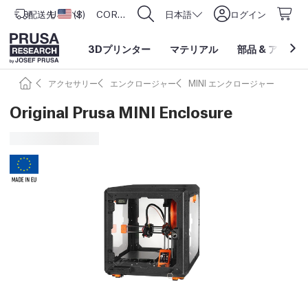
配送先
USD ($)
アメリカ合衆国
CORE One L: Now In Stock!
日本語
ログイン
3Dプリンター
マテリアル
部品
&
アクセサ
アクセサリー
エンクロージャー
MINI エンクロージャー
Original Prusa MINI Enclosure