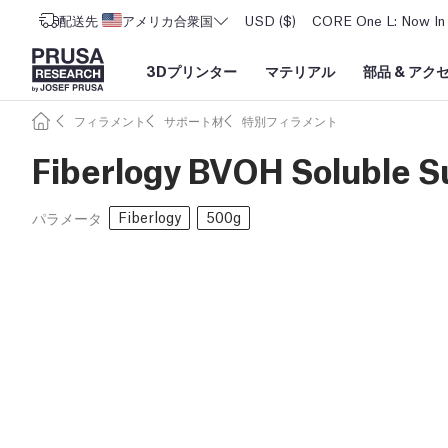
配送先
アメリカ合衆国
USD ($)
CORE One L: Now In 
3Dプリンター
マテリアル
部品
&
アク
フィラメント
サポート材
特別フィラメント
Fiberlogy BVOH Soluble 
Fiberlogy
500g
パラメータ