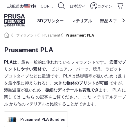
配送先
USD ($)
アメリカ合衆国
CORE One L: Now In Stock!
日本語
ログイン
3Dプリンター
マテリアル
部品
&
アクセサ
フィラメント
Prusament
Prusament PLA
Prusament PLA
PLAは、
最も一般的に使われているフィラメントです。
安価でプ
リントしやすい素材で、
ビジュアル・パーツ、玩具、ラピッド・
プロトタイプなどに最適です。PLAは熱膨張率が低いため（反り
を最小限に抑えられる）、
大きな物体のプリントが可能
ですが、
溶融温度が低いため、
微細なディテールも表現できます
。 PLA に
関しては
こちら
の記事をご覧ください。 また
マテリアルテーブ
ル
から他のマテリアルと比較することができます。
Prusament PLA Bundles