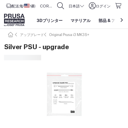
配送先
USD ($)
アメリカ合衆国
CORE One L: Now In Stock!
日本語
ログイン
3Dプリンター
マテリアル
部品
&
アクセサ
アップグレード
Original Prusa i3 MK3S+
Silver PSU - upgrade