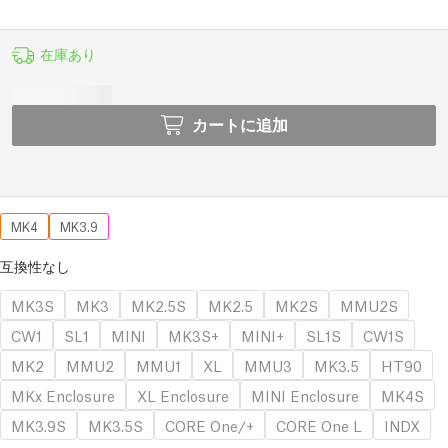
在庫あり
カートに追加
MK4
MK3.9
互換性なし
MK3S
MK3
MK2.5S
MK2.5
MK2S
MMU2S
CW1
SL1
MINI
MK3S+
MINI+
SL1S
CW1S
MK2
MMU2
MMU1
XL
MMU3
MK3.5
HT90
MKx Enclosure
XL Enclosure
MINI Enclosure
MK4S
MK3.9S
MK3.5S
CORE One/+
CORE One L
INDX