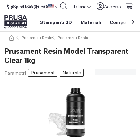
Spedizione verso
USD ($)
CORE One L: Ora disponibile!
Stati Uniti d'America
Italiano
Accesso
Stampanti 3D
Materiali
Componenti e
Prusament Resin
Prusament Resin
Prusament Resin Model Transparent
Clear 1kg
Prusament
Naturale
Parametri